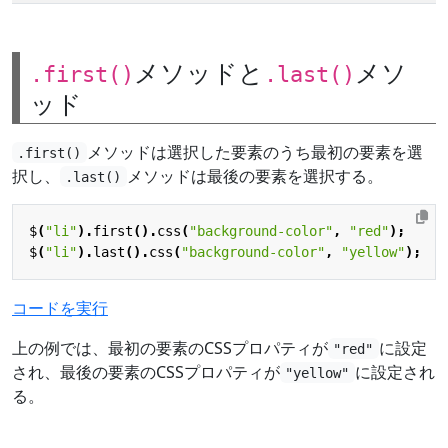
メソッドと
メソ
.first()
.last()
ッド
メソッドは選択した要素のうち最初の要素を選
.first()
択し、
メソッドは最後の要素を選択する。
.last()
$
(
"li"
).
first
().
css
(
"background-color"
,
"red"
);
$
(
"li"
).
last
().
css
(
"background-color"
,
"yellow"
);
コードを実行
上の例では、最初の要素のCSSプロパティが
に設定
"red"
され、最後の要素のCSSプロパティが
に設定され
"yellow"
る。