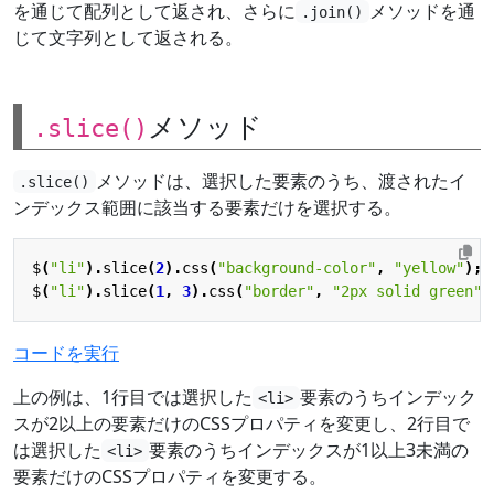
を通じて配列として返され、さらに
メソッドを通
.join()
じて文字列として返される。
メソッド
.slice()
メソッドは、選択した要素のうち、渡されたイ
.slice()
ンデックス範囲に該当する要素だけを選択する。
$
(
"li"
).
slice
(
2
).
css
(
"background-color"
,
"yellow"
);
$
(
"li"
).
slice
(
1
,
3
).
css
(
"border"
,
"2px solid green"
)
コードを実行
上の例は、1行目では選択した
要素のうちインデック
<li>
スが2以上の要素だけのCSSプロパティを変更し、2行目で
は選択した
要素のうちインデックスが1以上3未満の
<li>
要素だけのCSSプロパティを変更する。