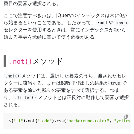
番目の要素が選択される。
ここで注意すべき点は、jQueryのインデックスは常に0か
ら始まるということである。 したがって、
や
:odd
:even
セレクターを使用するときは、常にインデックスが0から
始まる事実を念頭に置いて使う必要がある。
メソッド
.not()
メソッドは、選択した要素のうち、渡されたセレ
.not()
クターに該当する、または関数呼び出しの結果が
で
true
ある要素を除いた残りの要素をすべて選択する。 つま
り、
メソッドとは正反対に動作して要素が選択
.filter()
される。
$
(
"li"
).
not
(
":odd"
).
css
(
"background-color"
,
"yellow"