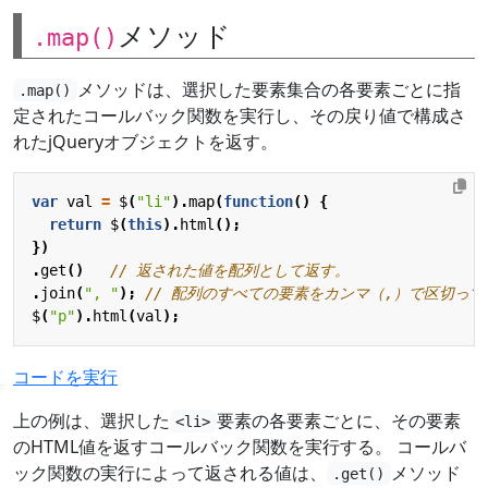
メソッド
.map()
メソッドは、選択した要素集合の各要素ごとに指
.map()
定されたコールバック関数を実行し、その戻り値で構成さ
れたjQueryオブジェクトを返す。
var
val
=
$
(
"li"
).
map
(
function
()
{
return
$
(
this
).
html
();
})
.
get
()
.
join
(
", "
);
$
(
"p"
).
html
(
val
);
コードを実行
上の例は、選択した
要素の各要素ごとに、その要素
<li>
のHTML値を返すコールバック関数を実行する。 コールバ
ック関数の実行によって返される値は、
メソッド
.get()