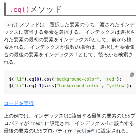
メソッド
.eq()
メソッドは、選択した要素のうち、渡されたインデ
.eq()
ックスに該当する要素を選択する。 インデックスは選択さ
れた要素の最初の要素をインデックス0として、前から検
索される。 インデックスが負数の場合は、選択した要素集
合の最後の要素をインデックス-1として、後ろから検索さ
れる。
$
(
"li"
).
eq
(
0
).
css
(
"background-color"
,
"red"
);
$
(
"li"
).
eq
(
-
1
).
css
(
"background-color"
,
"yellow"
);
コードを実行
上の例では、インデックス0に該当する最初の要素のCSSプ
ロパティが
に設定され、インデックス-1に該当する
"red"
最後の要素のCSSプロパティが
に設定される。
"yellow"