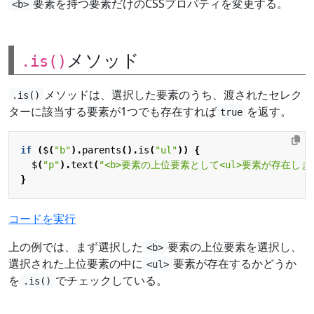
要素を持つ要素だけのCSSプロパティを変更する。
<b>
メソッド
.is()
メソッドは、選択した要素のうち、渡されたセレク
.is()
ターに該当する要素が1つでも存在すれば
を返す。
true
if
(
$
(
"b"
).
parents
().
is
(
"ul"
))
{
$
(
"p"
).
text
(
"<b>要素の上位要素として<ul>要素が存在しま
}
コードを実行
上の例では、まず選択した
要素の上位要素を選択し、
<b>
選択された上位要素の中に
要素が存在するかどうか
<ul>
を
でチェックしている。
.is()