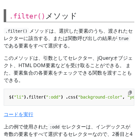
メソッド
.filter()
メソッドは、選択した要素のうち、渡されたセ
.filter()
レクターに該当する、または関数呼び出しの結果が
true
である要素をすべて選択する。
このメソッドは、引数としてセレクター、jQueryオブジェ
クト、HTML DOM要素などを受け取ることができる。 ま
た、要素集合の各要素をチェックできる関数を渡すことも
できる。
$
(
"li"
).
filter
(
":odd"
)
.
css
(
"background-color"
,
"yel
コードを実行
上の例で使用された
セレクターは、インデックスが
:odd
奇数の要素をすべて選択するセレクターなので、2番目と4