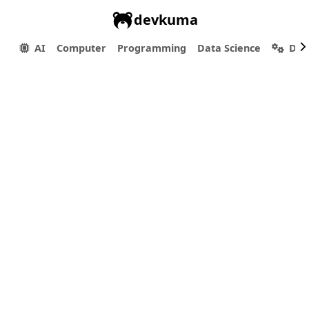
devkuma
AI
Computer
Programming
Data Science
Dev