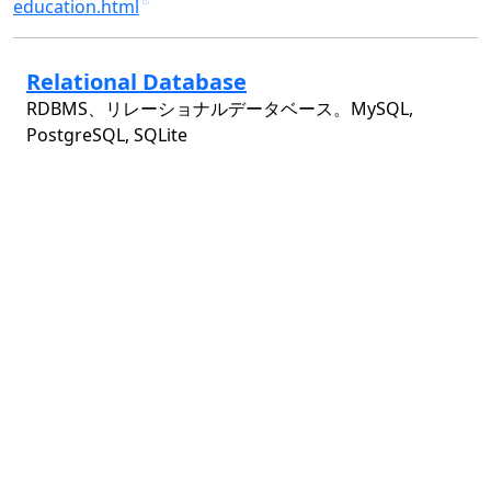
education.html
Relational Database
RDBMS、リレーショナルデータベース。MySQL,
PostgreSQL, SQLite