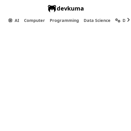
devkuma
AI
Computer
Programming
Data Science
Dev