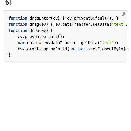
例
function
dragEnter
(
ev
)
{
ev
.
preventDefault
();
}
function
drag
(
ev
)
{
ev
.
dataTransfer
.
setData
(
"text"
,
function
drop
(
ev
)
{
ev
.
preventDefault
();
var
data
=
ev
.
dataTransfer
.
getData
(
"text"
);
ev
.
target
.
appendChild
(
document
.
getElementById
(
da
}