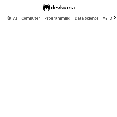
devkuma
AI
Computer
Programming
Data Science
Dev