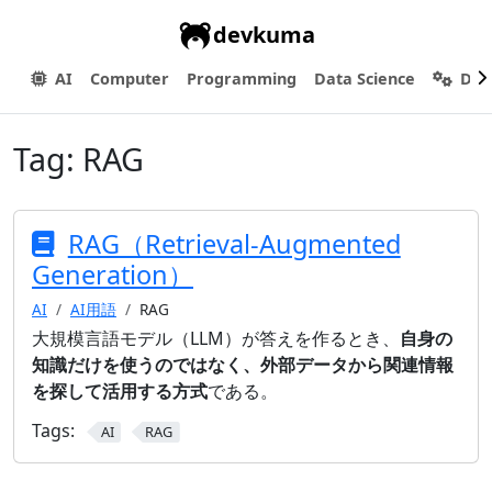
devkuma
AI
Computer
Programming
Data Science
Dev
Tag:
RAG
RAG（Retrieval-Augmented
Generation）
AI
AI用語
RAG
大規模言語モデル（LLM）が答えを作るとき、
自身の
知識だけを使うのではなく、外部データから関連情報
を探して活用する方式
である。
Tags:
AI
RAG