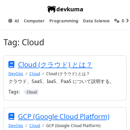
devkuma
AI
Computer
Programming
Data Science
Dev
Tag:
Cloud
Cloud (クラウド) とは？
DevOps
Cloud
Cloud (クラウド) とは？
クラウド、SaaS、IaaS、PaaS について説明する。
Tags:
Cloud
GCP (Google Cloud Platform)
DevOps
Cloud
GCP (Google Cloud Platform)