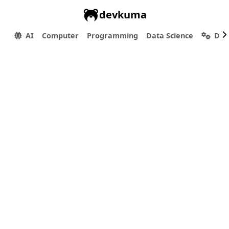
devkuma
AI
Computer
Programming
Data Science
Dev