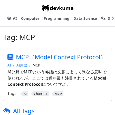
devkuma
AI
Computer
Programming
Data Science
Dev
Tag:
MCP
MCP（Model Context Protocol）
AI
AI用語
MCP
AI分野で
MCP
という略語は文脈によって異なる意味で
使われるが、ここでは近年最も注目されている
Model
Context Protocol
について学ぶ。
Tags:
AI
ChatGPT
MCP
All Tags