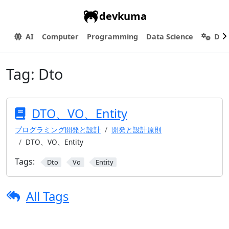
devkuma
AI
Computer
Programming
Data Science
Dev
Tag:
Dto
DTO、VO、Entity
プログラミング開発と設計
開発と設計原則
DTO、VO、Entity
Tags:
Dto
Vo
Entity
All Tags