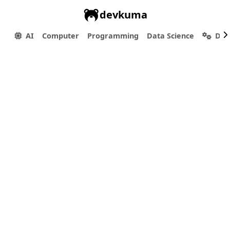
devkuma
AI
Computer
Programming
Data Science
Dev