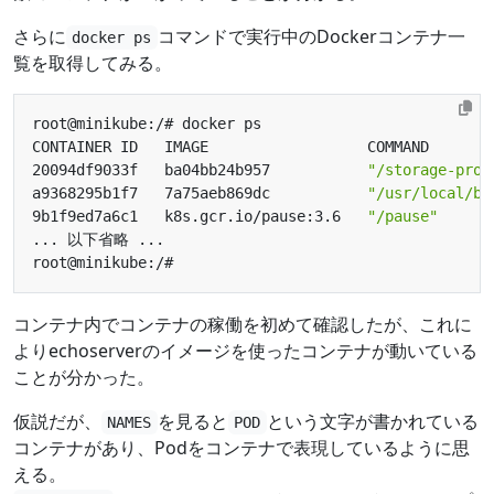
さらに
コマンドで実行中のDockerコンテナ一
docker ps
覧を取得してみる。
20094df9033f   ba04bb24b957           
"/storage-prov
a9368295b1f7   7a75aeb869dc           
"/usr/local/bi
9b1f9ed7a6c1   k8s.gcr.io/pause:3.6   
"/pause"
コンテナ内でコンテナの稼働を初めて確認したが、これに
よりechoserverのイメージを使ったコンテナが動いている
ことが分かった。
仮説だが、
を見ると
という文字が書かれている
NAMES
POD
コンテナがあり、Podをコンテナで表現しているように思
える。