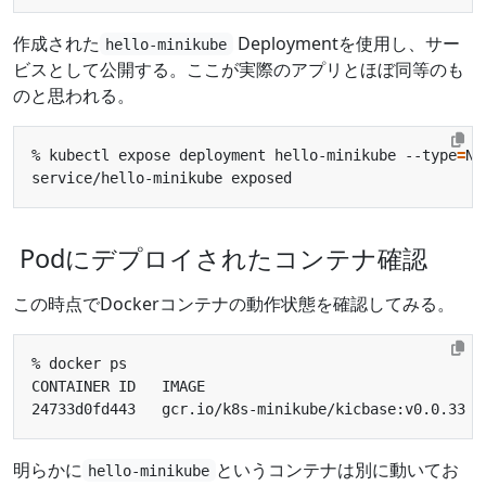
作成された
Deploymentを使用し、サー
hello-minikube
ビスとして公開する。ここが実際のアプリとほぼ同等のも
のと思われる。
% kubectl expose deployment hello-minikube --type
=
No
Podにデプロイされたコンテナ確認
この時点でDockerコンテナの動作状態を確認してみる。
24733d0fd443   gcr.io/k8s-minikube/kicbase:v0.0.33  
明らかに
というコンテナは別に動いてお
hello-minikube