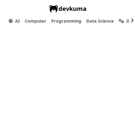
devkuma
AI
Computer
Programming
Data Science
Dev