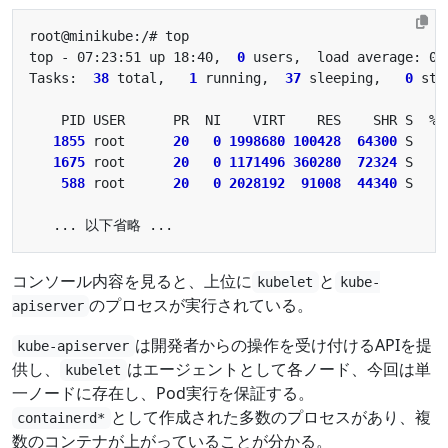
top - 07:23:51 up 18:40,  
0
Tasks:  
38
 total,   
1
 running,  
37
 sleeping,   
0
 sto
1855
 root      
20
0
1998680
100428
64300
1675
 root      
20
0
1171496
360280
72324
588
 root      
20
0
2028192
91008
44340
コンソール内容を見ると、上位に
と
kubelet
kube-
のプロセスが実行されている。
apiserver
は開発者からの操作を受け付けるAPIを提
kube-apiserver
供し、
はエージェントとして各ノード、今回は単
kubelet
一ノードに存在し、Pod実行を保証する。
として作成された多数のプロセスがあり、複
containerd*
数のコンテナが上がっていることが分かる。