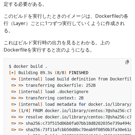
定する必要がある。
このビルドを実行したときのイメージは、Dockerfileの各
行（Layer）ごとに1つずつ実行していくように作成され
る。
これはビルド実行時の出力を見るとわかる。上の
Dockerfileを実行すると次のようになる。
[
+
]
 Building 89.3s 
(
8/8
)
FINISHED
=
> 
[
internal
]
=
> 
=
=
> 
[
internal
]
=
> 
=
=
> 
[
internal
]
 load metadata 
for
=
> 
[
1/4
]
=
> 
=
=
> 
=
=
> 
=