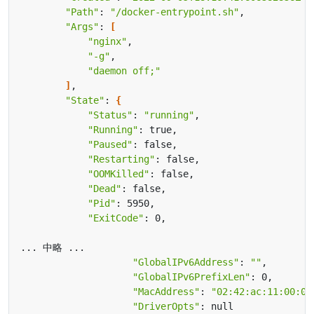
"Path"
: 
"/docker-entrypoint.sh"
"Args"
: 
[
"nginx"
"-g"
"daemon off;"
]
"State"
: 
{
"Status"
: 
"running"
"Running"
"Paused"
"Restarting"
"OOMKilled"
"Dead"
"Pid"
"ExitCode"
"GlobalIPv6Address"
: 
""
"GlobalIPv6PrefixLen"
"MacAddress"
: 
"02:42:ac:11:00:02
"DriverOpts"