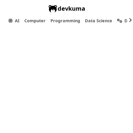
devkuma
AI
Computer
Programming
Data Science
Dev