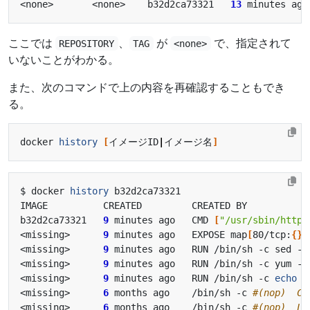
<none>       <none>    b32d2ca73321   
13
ここでは
、
が
で、指定されて
REPOSITORY
TAG
<none>
いないことがわかる。
また、次のコマンドで上の内容を再確認することもでき
る。
docker 
history
[
イメージID
|
イメージ名
]
$ docker 
history
b32d2ca73321   
9
 minutes ago   CMD 
[
"/usr/sbin/httpd
<missing>      
9
 minutes ago   EXPOSE map
[
80/tcp:
{}]
<missing>      
9
 minutes ago   RUN /bin/sh -c sed -i
<missing>      
9
 minutes ago   RUN /bin/sh -c yum -y
<missing>      
9
 minutes ago   RUN /bin/sh -c 
echo
"
<missing>      
6
 months ago    /bin/sh -c 
#(nop)  CM
<missing>      
6
 months ago    /bin/sh -c 
#(nop)  LA