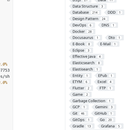
Data Structure
3
Database
DDD
214
1
Design Pattern
24
DevOps
DNS
6
1
Docker
28
Docusaurus
Dto
1
1
E-Book
E-Mail
8
1
Eclipse
3
Effective Java
4
Elasticsearch
8
0.0%
Elastisearch
1
Entity
EPub
1
1
ETYM
Excel
6
4
0.0%
Flutter
FTP
2
1
Game
2
Garbage Collection
1
GCP
Gemini
1
3
Git
GitHub
46
1
GitOps
Go
1
20
Gradle
Grafana
13
5