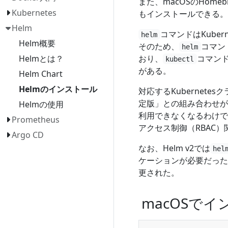
また、macOSのHomeb
Kubernetes
もインストールできる。
Helm
コマンドはKube
helm
Helm概要
そのため、
コマン
helm
おり、
コマンド
Helmとは？
kubectl
がある。
Helm Chart
Helmのインストール
対応するKubernete
定版」との組み合わせが推
Helmの使用
利用できなくなるわけではな
Prometheus
アクセス制御（RBAC
Argo CD
なお、Helm v2では
hel
ケーションが必要だったが、
更された。
macOSでイ