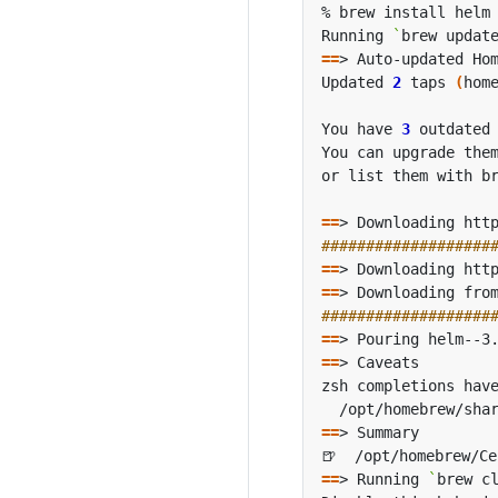
Running 
`
brew updat
==
Updated 
2
 taps 
(
hom
You have 
3
==
###################
==
==
###################
==
==
==
🍺  /opt/homebrew/Ce
==
> Running 
`
brew c