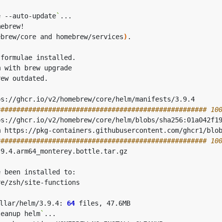
e --auto-update
`
ebrew/core and homebrew/services
)
##################################################### 10
##################################################### 10
llar/helm/3.9.4: 
64
leanup helm
`