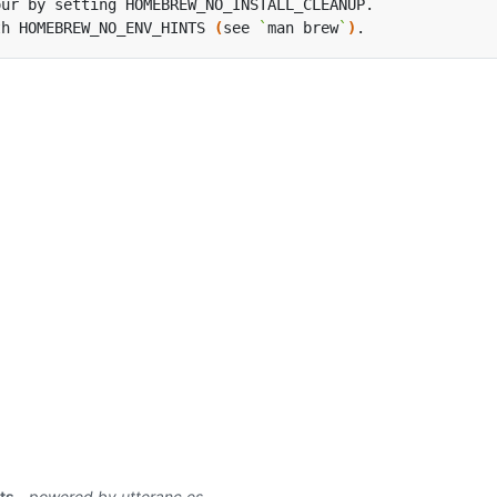
th HOMEBREW_NO_ENV_HINTS 
(
see 
`
man brew
`
)