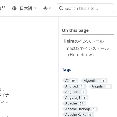
t
日本語
On this page
Helmのインストール
macOSでインストール
（Homebrew）
Tags
AI
Algorithm
39
6
Android
Angular
1
1
か、
Angular2
3
バイナ
AngularJS
6
ウンロ
Apache
51
Apache Hadoop
1
Apache Kafka
6