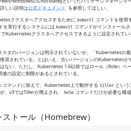
rewやWindowsのChocolateyといったパッケージマネージャ
詳しい説明は
公式ドキュメント
を参照してほしい。
rnetesクラスタへアクセスするために
コマンドを使用
kubectl
ドを実行するシステムには
コマンドがインストールさ
kubectl
でKubernetesクラスタへアクセスできるように設定されて
sクラスタのバージョンは明示されていないが、「Kubernetesの
奨されている。とはいえ、古いバージョンのKubernetesが
い。ただし、Kubernetes 1.6以前ではロール（Role）ベ
）関連の設定に制限があるとされている。
コマンドに加えて、Kubernetes上で動作する
という
m
tiller
v3ではTillerが廃止され、
コマンドだけが必要な構
helm
ンストール（Homebrew）