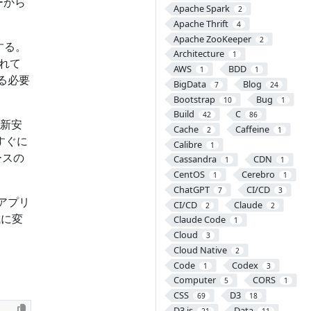
ーから
Apache Spark
2
Apache Thrift
4
Apache ZooKeeper
2
する。
Architecture
1
れて
AWS
BDD
1
1
いる必要
BigData
Blog
7
24
Bootstrap
Bug
10
1
Build
C
42
86
最新安
Cache
Caffeine
2
1
すぐに
Calibre
1
ースの
Cassandra
CDN
1
1
CentOS
Cerebro
1
1
ChatGPT
CI/CD
7
3
アプリ
CI/CD
Claude
2
2
成に変
Claude Code
1
Cloud
3
Cloud Native
2
Code
Codex
1
3
Computer
CORS
5
1
CSS
D3
69
18
D3.js
Data
21
11