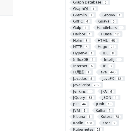
Graph Database
3
GraphQL
1
Gremlin
Groovy
1
1
GRPC
Guava
4
5
Gulp
Handlebars
1
1
Harbor
HBase
1
12
Helm
HTML
6
65
HTTP
Hugo
8
22
Hyper-V
IDE
1
8
InfluxDB
IntelliJ
1
1
Internet
IP
6
3
IT用語
Java
1
440
Javadoc
JavaFX
5
12
JavaScript
205
Jenkins
JPA
1
6
JQuery
JSON
53
1
JSP
JUnit
44
18
JVM
Kafka
6
1
Kibana
Kotest
1
78
Kotlin
Ktor
160
2
Kubernetes
21