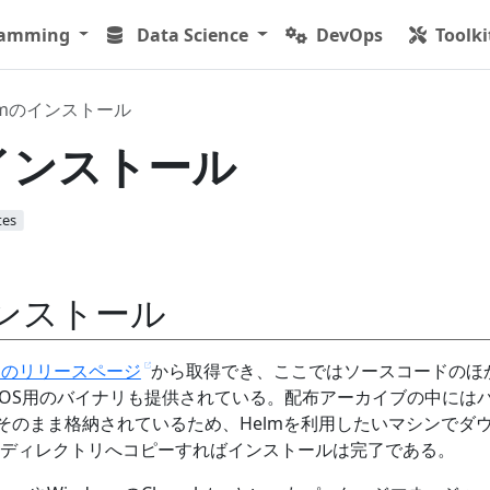
ramming
Data Science
DevOps
Toolki
lmのインストール
のインストール
tes
インストール
ubのリリースページ
から取得でき、ここではソースコードのほ
x、macOS用のバイナリも提供されている。配布アーカイブの中には
そのまま格納されているため、Helmを利用したいマシンでダ
ディレクトリへコピーすればインストールは完了である。