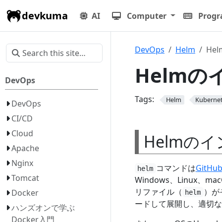
devkuma
AI
Computer
Prog
DevOps
Helm
He
Helm
DevOps
Tags:
Helm
Kuberne
DevOps
CI/CD
Cloud
Helmの
Apache
Nginx
コマンドは
GitH
helm
Tomcat
Windows、Linu
リファイル（
）が
Docker
helm
ードして展開し、適切な
ハンズオンで学ぶ
Docker入門