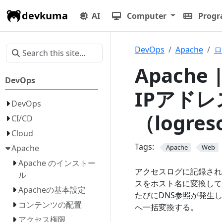
devkuma
AI
Computer
Prog
DevOps
Apache
ロ
Apache
DevOps
IPアド
DevOps
（logres
CI/CD
Cloud
Tags:
Apache
Apache
Web
Apache のインストー
アクセスログに記録され
ル
スをホスト名に変換して記
Apacheの基本設定
たびにDNS参照が発生
コンテンツの配置
へ一括変換する。
アクセス権限