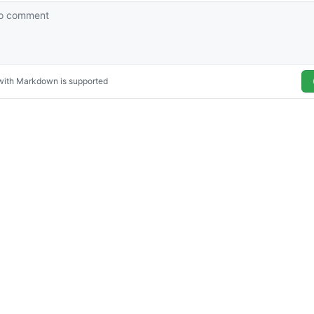
© 2026
The devkuma