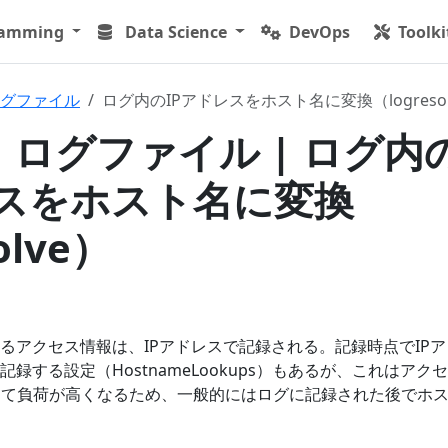
ramming
Data Science
DevOps
Toolki
グファイル
ログ内のIPアドレスをホスト名に変換（logresol
 | ログファイル | ログ内
レスをホスト名に変換
olve）
るアクセス情報は、IPアドレスで記録される。記録時点でIPア
録する設定（HostnameLookups）もあるが、これはアク
して負荷が高くなるため、一般的にはログに記録された後でホ