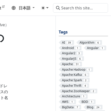
t
日本語
ve）
Tags
の
AI
Algorithm
39
6
Android
Angular
1
1
Angular2
3
AngularJS
6
Apache
51
Apache Hadoop
1
Apache Kafka
6
Apache Spark
2
ドレ
Apache Thrift
4
Apache ZooKeeper
セスの
2
Architecture
1
スト名
AWS
BDD
1
1
BigData
Blog
7
24