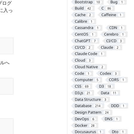
Bootstrap
Bug
プログ
10
1
Build
C
42
86
に入っ
Cache
Caffeine
2
1
Calibre
1
Cassandra
CDN
1
1
CentOS
Cerebro
1
1
ChatGPT
CI/CD
7
3
CI/CD
Claude
2
2
Claude Code
1
Cloud
3
ルへ
Cloud Native
2
Code
Codex
1
3
Computer
CORS
5
1
CSS
D3
69
18
D3.js
Data
21
11
Data Structure
3
Database
DDD
214
1
Design Pattern
24
DevOps
DNS
6
1
Docker
28
Docusaurus
Dto
1
1