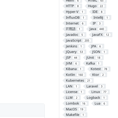
Helm
HTML
6
65
HTTP
Hugo
8
22
Hyper-V
IDE
1
8
InfluxDB
IntelliJ
1
1
Internet
IP
6
3
IT用語
Java
1
440
Javadoc
JavaFX
5
12
JavaScript
205
Jenkins
JPA
1
6
JQuery
JSON
53
1
JSP
JUnit
44
18
JVM
Kafka
6
1
Kibana
Kotest
1
78
Kotlin
Ktor
160
2
Kubernetes
21
LAN
Laravel
1
3
License
Linux
1
77
LLM
Logback
2
1
Lombok
Lua
16
6
MacOS
19
Makefile
1