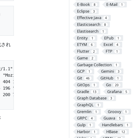
E-Book
E-Mail
8
1
Eclipse
3


Effective Java
4
Elasticsearch
8
Elastisearch
1
Entity
EPub
1
1
成され
ETYM
Excel
6
4
Flutter
FTP
2
1
Game
2
Garbage Collection
1
/1.1" 404 196 "-" "Mozilla/5.0 (Windows NT 10.0; Win64; 
GCP
Gemini
1
3
 "Mozilla/5.0 (Windows NT 10.0; Win64; x64) AppleWebKit/
Git
GitHub
46
1
 404 196 "http://127.0.0.1/" "Mozilla/5.0 (Windows NT 10
GitOps
Go
1
20
 196 "-" "Mozilla/5.0 (Windows NT 10.0; Win64; x64) Appl
Gradle
Grafana
13
5
 200 72966 "-" "Mozilla/5.0 (Windows NT 10.0; Win64; x64
Graph Database
3
GraphQL
1
Gremlin
Groovy
1
1
が
GRPC
Guava
4
5
Gulp
Handlebars
1
1
Harbor
HBase
1
12