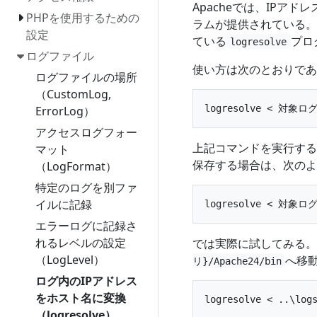
Apacheでは、IP
PHPを使用するための
ラムが提供されている。
設定
ている
プロ
logresolve
ログファイル
使い方は次のとおりであ
ログファイルの場所
（CustomLog,
ErrorLog）
アクセスログフォー
上記コマンドを実行する
マット
保存する場合は、次のよ
（LogFormat）
特定のログを別ファ
イルに記録
エラーログに記録さ
れるレベルの設定
では実際に試してみる。
（LogLevel）
へ移
リ}/Apache24/bin
ログ内のIPアドレス
をホスト名に変換
（logresolve）