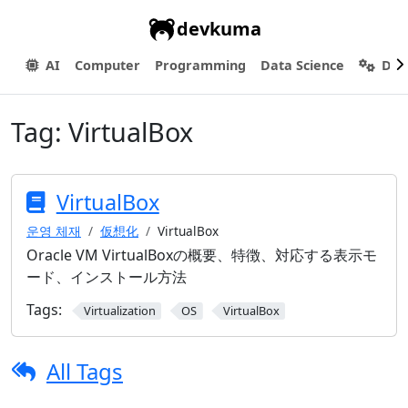
devkuma
AI
Computer
Programming
Data Science
Dev
Tag:
VirtualBox
VirtualBox
운영 체재
仮想化
VirtualBox
Oracle VM VirtualBoxの概要、特徴、対応する表示モ
ード、インストール方法
Tags:
Virtualization
OS
VirtualBox
All Tags