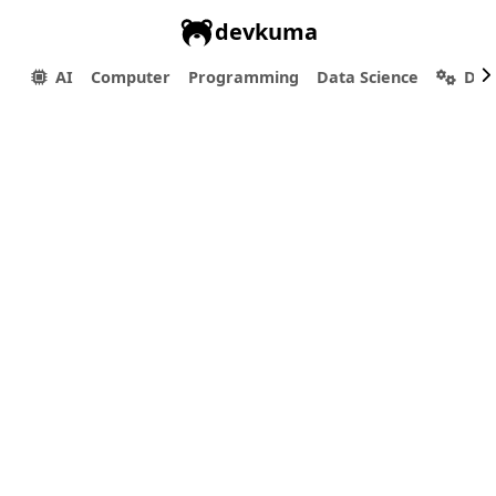
devkuma
AI
Computer
Programming
Data Science
Dev