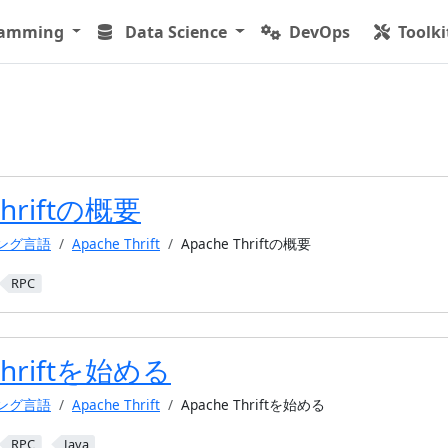
ramming
Data Science
DevOps
Toolki
Thriftの概要
ミング言語
Apache Thrift
Apache Thriftの概要
RPC
Thriftを始める
ミング言語
Apache Thrift
Apache Thriftを始める
RPC
Java