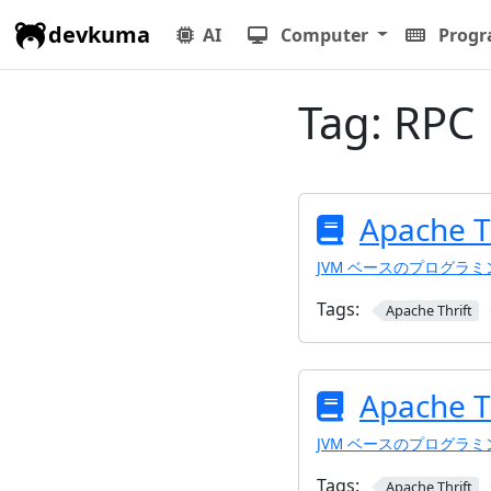
devkuma
AI
Computer
Prog
Tag:
RPC
Apache 
JVM ベースのプログラ
Tags:
Apache Thrift
Apache 
JVM ベースのプログラ
Tags:
Apache Thrift