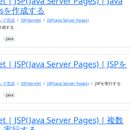
et | JSP(Java Server Pages) | Java
agesを作成する
ミング言語
JSP/Servlet
JSP(Java Server Pages)
sを作成する
Java
et | JSP(Java Server Pages) | JSPを
ミング言語
JSP/Servlet
JSP(Java Server Pages)
JSPを実行する
Java
et | JSP(Java Server Pages) | 複数
を実行する