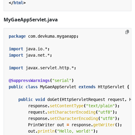
</
html
>
MyGaeAppServlet.java
package
com.devkuma.mygaeapp
;
import
java.io.*
;
import
java.net.*
;
import
javax.servlet.http.*
;
@SuppressWarnings
(
"serial"
)
public
class
MyGaeAppServlet
extends
HttpServlet
{
public
void
doGet
(
HttpServletRequest
request
,
Ht
response
.
setContentType
(
"text/plain"
);
request
.
setCharacterEncoding
(
"utf8"
);
response
.
setCharacterEncoding
(
"utf8"
);
PrintWriter
out
=
response
.
getWriter
();
out
.
println
(
"Hello, world!"
);