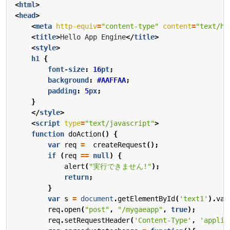
<
html
>
<
head
>
<
meta
http-equiv
=
"content-type"
content
=
"text/ht
<
title
>
Hello App Engine
</
title
>
<
style
>
h1
{
font-size
:
16
pt
;
background
:
#AAFFAA
;
padding
:
5
px
;
}
</
style
>
<
script
type
=
"text/javascript"
>
function
doAction
()
{
var
req
=
createRequest
();
if
(
req
==
null
)
{
alert
(
"実行できません!"
);
return
;
}
var
s
=
document
.
getElementById
(
'text1'
).
val
req
.
open
(
"post"
,
"/mygaeapp"
,
true
);
req
.
setRequestHeader
(
'Content-Type'
,
'applic