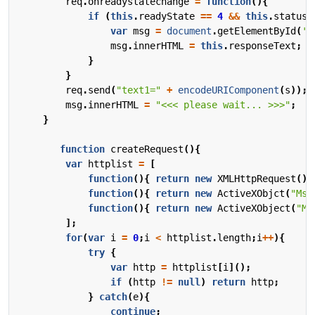
req
.
onreadystatechange
=
function
(){
if
(
this
.
readyState
==
4
&&
this
.
status
var
msg
=
document
.
getElementById
(
'm
msg
.
innerHTML
=
this
.
responseText
;
}
}
req
.
send
(
"text1="
+
encodeURIComponent
(
s
));
msg
.
innerHTML
=
"<<< please wait... >>>"
;
}
function
createRequest
(){
var
httplist
=
[
function
(){
return
new
XMLHttpRequest
();
function
(){
return
new
ActiveXObjct
(
"Msx
function
(){
return
new
ActiveXObject
(
"Mi
];
for
(
var
i
=
0
;
i
<
httplist
.
length
;
i
++
){
try
{
var
http
=
httplist
[
i
]();
if
(
http
!=
null
)
return
http
;
}
catch
(
e
){
continue
;