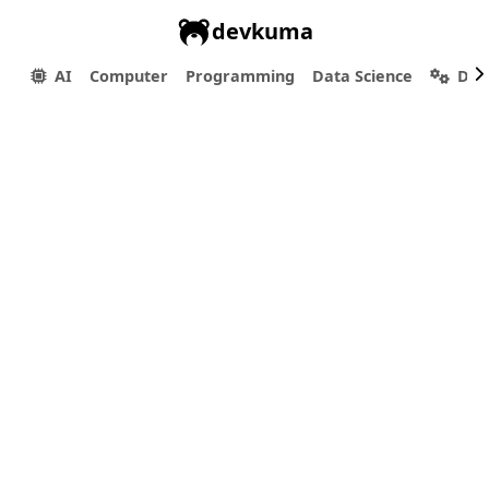
devkuma
AI
Computer
Programming
Data Science
Dev