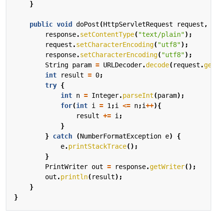
}
public
void
doPost
(
HttpServletRequest
request
,
H
response
.
setContentType
(
"text/plain"
);
request
.
setCharacterEncoding
(
"utf8"
);
response
.
setCharacterEncoding
(
"utf8"
);
String
param
=
URLDecoder
.
decode
(
request
.
get
int
result
=
0
;
try
{
int
n
=
Integer
.
parseInt
(
param
);
for
(
int
i
=
1
;
i
<=
n
;
i
++
){
result
+=
i
;
}
}
catch
(
NumberFormatException
e
)
{
e
.
printStackTrace
();
}
PrintWriter
out
=
response
.
getWriter
();
out
.
println
(
result
);
}
}