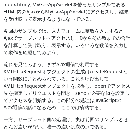
index.htmlとMyGaeAppServletを使ったサンプルである。
HTML内のAjaxからMyGaeAppServletにアクセスし、結果
を受け取って表示するようになっている。
今回のサンプルでは、入力フォームに整数を入力すると
Ajaxでサーブレットへアクセスし、0からその数までの合計
を計算して受け取り、表示する。いろいろな数値を入力し
て動作を確認してみよう。
流れを見てみよう。まずAjax通信で利用する
XMLHttpRequestオブジェクトの生成はcreateRequestと
いう関数にまとめられている。これを呼び出して
XMLHttpRequestオブジェクトを取得し、openでアクセス
先を指定してリクエストを開き、sendで必要な値を設定し
てアクセスを開始する。この部分の処理はJavaScriptの
Ajax通信の話になるため、ここでは省略する。
一方、サーブレット側の処理は、実は前回のサンプルとほ
とんど違いがない。唯一の違いは次の点である。