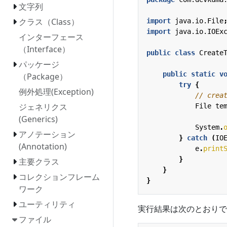
文字列
クラス（Class）
import
java.io.File
import
java.io.IOEx
インターフェース
（Interface）
public
class
Create
パッケージ
public
static
v
（Package）
try
{
例外処理(Exception)
// crea
ジェネリクス
File
te
(Generics)
System
.
アノテーション
}
catch
(
IO
(Annotation)
e
.
print
}
主要クラス
}
コレクションフレーム
}
ワーク
ユーティリティ
実行結果は次のとおりで
ファイル