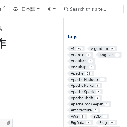
t
日本語
成
Tags
作
AI
Algorithm
39
6
Android
Angular
1
1
Angular2
3
AngularJS
6
Apache
51
Apache Hadoop
1
Apache Kafka
6
Apache Spark
2
Apache Thrift
4
Apache ZooKeeper
2
Architecture
1
AWS
BDD
1
1
BigData
Blog
7
24