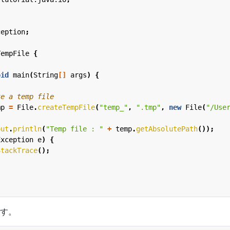
;
ception
;
TempFile
{
oid
main
(
String
[]
args
)
{
te a temp file
mp
=
File
.
createTempFile
(
"temp_"
,
".tmp"
,
new
File
(
"/Use
out
.
println
(
"Temp file : "
+
temp
.
getAbsolutePath
());
Exception
e
)
{
StackTrace
();
す。