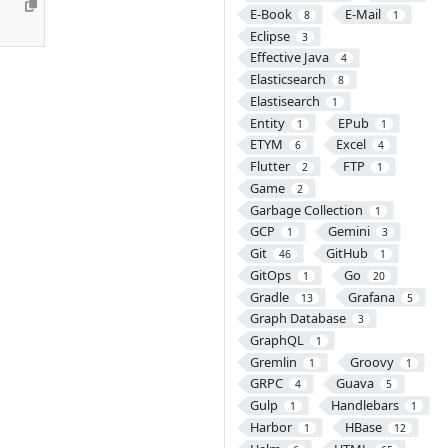
E-Book
E-Mail
8
1
Eclipse
3
Effective Java
4
Elasticsearch
8
Elastisearch
1
Entity
EPub
1
1
ETYM
Excel
6
4
Flutter
FTP
2
1
Game
2
Garbage Collection
1
GCP
Gemini
1
3
Git
GitHub
46
1
GitOps
Go
1
20
Gradle
Grafana
13
5
Graph Database
3
GraphQL
1
Gremlin
Groovy
1
1
GRPC
Guava
4
5
Gulp
Handlebars
1
1
Harbor
HBase
1
12