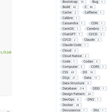
Bootstrap
Bug
10
1
Build
C
42
86
Cache
Caffeine
2
1
Calibre
1
Cassandra
CDN
1
1
CentOS
Cerebro
1
1
ChatGPT
CI/CD
7
3
CI/CD
Claude
2
2
Claude Code
1
Cloud
3
rs/kimkc"
));
Cloud Native
2
Code
Codex
1
3
Computer
CORS
5
1
CSS
D3
69
18
D3.js
Data
21
11
Data Structure
3
Database
DDD
214
1
Design Pattern
24
DevOps
DNS
6
1
Docker
28
Docusaurus
Dto
1
1