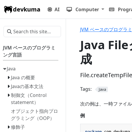
devkuma
AI
Computer
Prog
JVM ベースのプログラ
Java F
JVM ベースのプログラミ
成
ング言語
Java
File.createTe
Java の概要
Javaの基本文法
Tags:
Java
制御文（Control
statement）
次の例は、一時ファイル
オブジェクト指向プロ
例
グラミング（OOP）
修飾子
package
com.devkuma