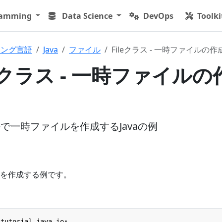
ramming
Data Science
DevOps
Toolki
ミング言語
Java
ファイル
Fileクラス - 一時ファイルの作
ileクラス - 一時ファイルの
mpFileで一時ファイルを作成するJavaの例
を作成する例です。
.tutorial.java.io
;