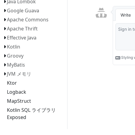
Java Lombok
Google Guava
Apache Commons
Apache Thrift
Effective Java
Kotlin
Groovy
MyBatis
JVM メモリ
Ktor
Logback
MapStruct
Kotlin SQL ライブラリ
Exposed