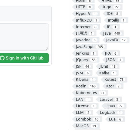
Helm
HTML
6
65
HTTP
Hugo
8
22
Hyper-V
IDE
1
8
InfluxDB
IntelliJ
1
1
Internet
IP
6
3
IT用語
Java
1
440
Javadoc
JavaFX
5
12
JavaScript
205
Jenkins
JPA
1
6
JQuery
JSON
53
1
JSP
JUnit
44
18
JVM
Kafka
6
1
Kibana
Kotest
1
78
Kotlin
Ktor
160
2
Kubernetes
21
LAN
Laravel
1
3
License
Linux
1
77
LLM
Logback
2
1
Lombok
Lua
16
6
MacOS
19
Makefile
1