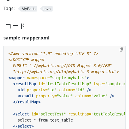
Tags:
MyBatis
Java
コード
sample_mapper.xml
<?xml version="1.0" encoding="UTF-8" ?>
  "http://mybatis.org/dtd/mybatis-3-mapper.dtd">
<mapper
namespace=
"sample.mybatis"
>
<resultMap
id=
"testTableResultMap"
type=
"sample.my
<id
property=
"id"
column=
"id"
/>
<result
property=
"value"
column=
"value"
/>
</resultMap>
<select
id=
"selectTest"
resultMap=
"testTableResult
</select>