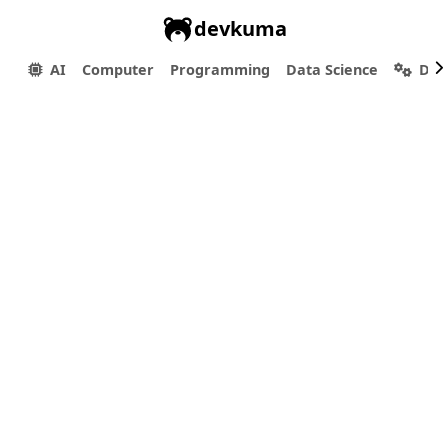
devkuma
AI
Computer
Programming
Data Science
Dev