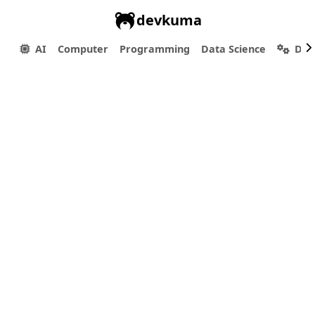
devkuma
AI
Computer
Programming
Data Science
Dev