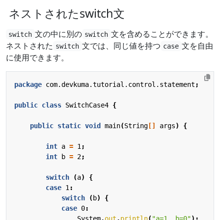
ネストされたswitch文
文の中に別の
文を含めることができます。
switch
switch
ネストされた
文では、同じ値を持つ
文を自由
switch
case
に使用できます。
package
com.devkuma.tutorial.control.statement
;
public
class
SwitchCase4
{
public
static
void
main
(
String
[]
args
)
{
int
a
=
1
;
int
b
=
2
;
switch
(
a
)
{
case
1
:
switch
(
b
)
{
case
0
:
System
.
out
.
println
(
"a=1, b=0"
);