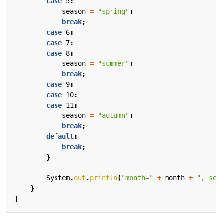
case
5
:
season
=
"spring"
;
break
;
case
6
:
case
7
:
case
8
:
season
=
"summer"
;
break
;
case
9
:
case
10
:
case
11
:
season
=
"autumn"
;
break
;
default
:
break
;
}
System
.
out
.
println
(
"month="
+
month
+
", sea
}
}