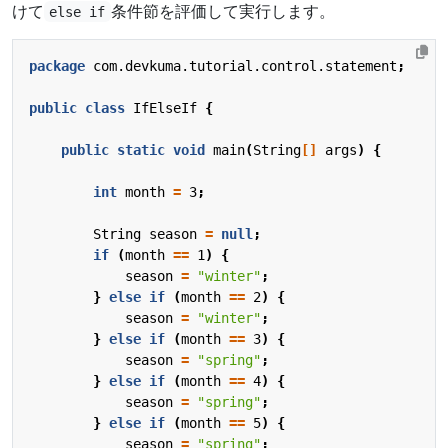
けて
条件節を評価して実行します。
else if
package
com.devkuma.tutorial.control.statement
;
public
class
IfElseIf
{
public
static
void
main
(
String
[]
args
)
{
int
month
=
3
;
String
season
=
null
;
if
(
month
==
1
)
{
season
=
"winter"
;
}
else
if
(
month
==
2
)
{
season
=
"winter"
;
}
else
if
(
month
==
3
)
{
season
=
"spring"
;
}
else
if
(
month
==
4
)
{
season
=
"spring"
;
}
else
if
(
month
==
5
)
{
season
=
"spring"
;