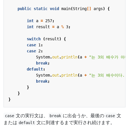
public
static
void
main
(
String
[]
args
)
{
int
a
=
257
;
int
result
=
a
%
3
;
switch
(
result
)
{
case
1
:
case
2
:
System
.
out
.
println
(
a
+
"는 3의 배수가 아니
break
;
default
:
System
.
out
.
println
(
a
+
"는 3의 배수이다."
break
;
}
}
}
文の実行文は、
に出会うか、最後の
文
case
break
case
または
文に到達するまで実行され続けます。
default