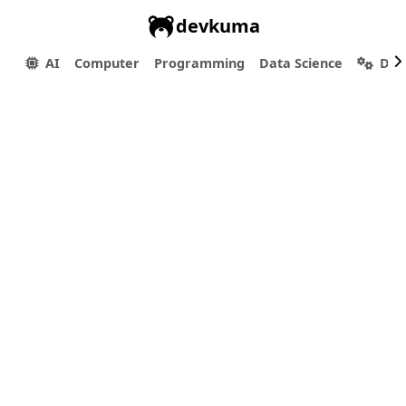
devkuma
AI
Computer
Programming
Data Science
Dev