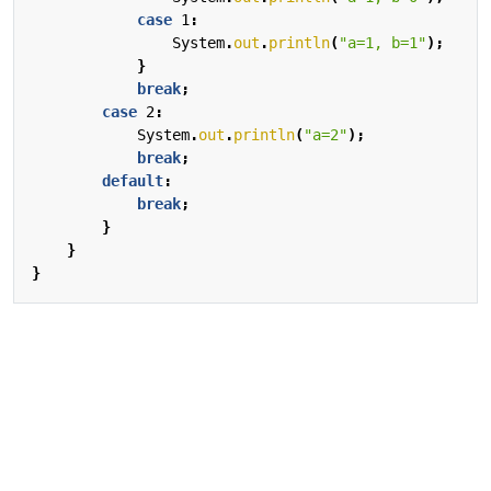
case
1
:
System
.
out
.
println
(
"a=1, b=1"
);
}
break
;
case
2
:
System
.
out
.
println
(
"a=2"
);
break
;
default
:
break
;
}
}
}