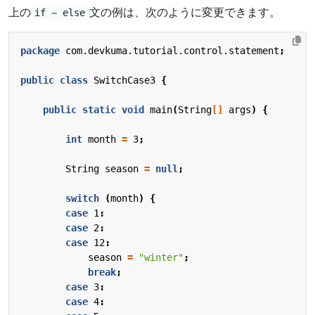
上の
文の例は、次のように変更できます。
if ~ else
package
com.devkuma.tutorial.control.statement
;
public
class
SwitchCase3
{
public
static
void
main
(
String
[]
args
)
{
int
month
=
3
;
String
season
=
null
;
switch
(
month
)
{
case
1
:
case
2
:
case
12
:
season
=
"winter"
;
break
;
case
3
:
case
4
: