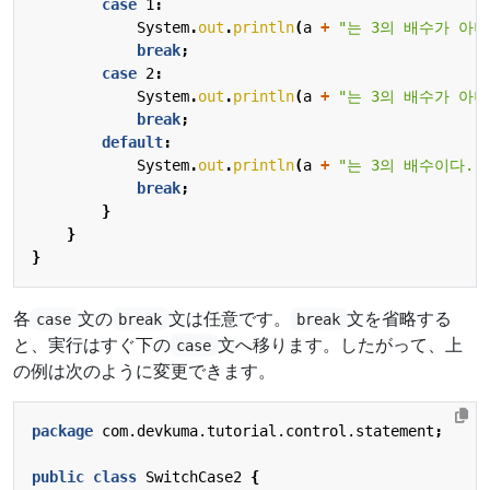
case
1
:
System
.
out
.
println
(
a
+
"는 3의 배수가 아니
break
;
case
2
:
System
.
out
.
println
(
a
+
"는 3의 배수가 아니
break
;
default
:
System
.
out
.
println
(
a
+
"는 3의 배수이다."
break
;
}
}
}
各
文の
文は任意です。
文を省略する
case
break
break
と、実行はすぐ下の
文へ移ります。したがって、上
case
の例は次のように変更できます。
package
com.devkuma.tutorial.control.statement
;
public
class
SwitchCase2
{