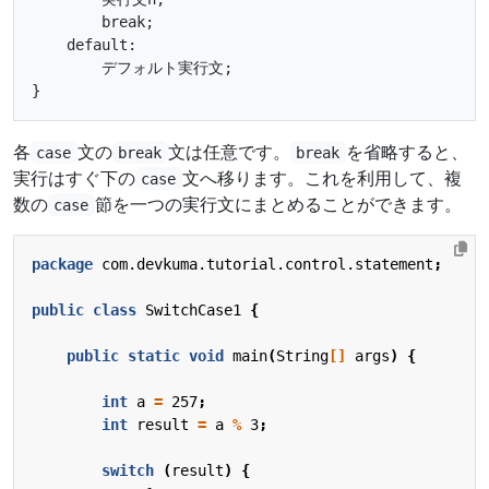
        break;

    default:

        デフォルト実行文;

各
文の
文は任意です。
を省略すると、
case
break
break
実行はすぐ下の
文へ移ります。これを利用して、複
case
数の
節を一つの実行文にまとめることができます。
case
package
com.devkuma.tutorial.control.statement
;
public
class
SwitchCase1
{
public
static
void
main
(
String
[]
args
)
{
int
a
=
257
;
int
result
=
a
%
3
;
switch
(
result
)
{