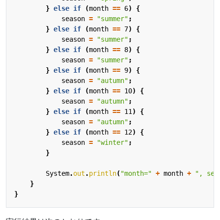
}
else
if
(
month
==
6
)
{
season
=
"summer"
;
}
else
if
(
month
==
7
)
{
season
=
"summer"
;
}
else
if
(
month
==
8
)
{
season
=
"summer"
;
}
else
if
(
month
==
9
)
{
season
=
"autumn"
;
}
else
if
(
month
==
10
)
{
season
=
"autumn"
;
}
else
if
(
month
==
11
)
{
season
=
"autumn"
;
}
else
if
(
month
==
12
)
{
season
=
"winter"
;
}
System
.
out
.
println
(
"month="
+
month
+
", sea
}
}