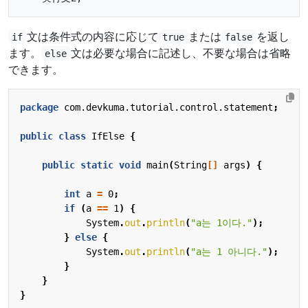
文は条件式の内容に応じて
または
を返し
if
true
false
ます。
文は必要な場合に記述し、不要な場合は省略
else
できます。
package
com.devkuma.tutorial.control.statement
;
public
class
IfElse
{
public
static
void
main
(
String
[]
args
)
{
int
a
=
0
;
if
(
a
==
1
)
{
System
.
out
.
println
(
"a는 1이다."
);
}
else
{
System
.
out
.
println
(
"a는 1 아니다."
);
}
}
}