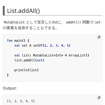
List.addAll()
として宣言したlistに、
関数で
MutableList
addAll()
set
の要素を追加することもできる。
fun
main
()
{
val
set
=
setOf
(
1
,
2
,
3
,
4
,
5
)
val
list
:
MutableList
<
Int
>
=
ArrayList
()
list
.
addAll
(
set
)
println
(
list
)
}
Output: