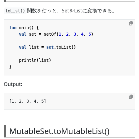
関数を使うと、SetをListに変換できる。
toList()
fun
main
()
{
val
set
=
setOf
(
1
,
2
,
3
,
4
,
5
)
val
list
=
set
.
toList
()
println
(
list
)
}
Output:
MutableSet.toMutableList()