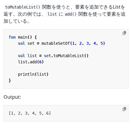
関数を使うと、要素を追加できるListを
toMutableList()
返す。次の例では、
に
関数を使って要素を追
list
add()
加している。
fun
main
()
{
val
set
=
mutableSetOf
(
1
,
2
,
3
,
4
,
5
)
val
list
=
set
.
toMutableList
()
list
.
add
(
6
)
println
(
list
)
}
Output: