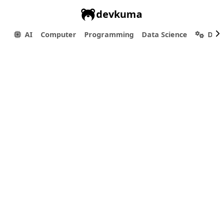
devkuma
AI
Computer
Programming
Data Science
Dev