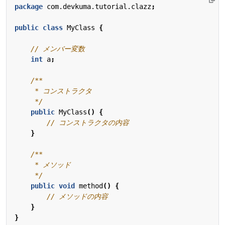
package
com.devkuma.tutorial.clazz
;
public
class
MyClass
{
// メンバー変数
int
a
;
     */
public
MyClass
()
{
// コンストラクタの内容
}
     */
public
void
method
()
{
// メソッドの内容
}
}