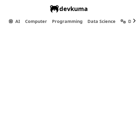
devkuma
AI
Computer
Programming
Data Science
Dev