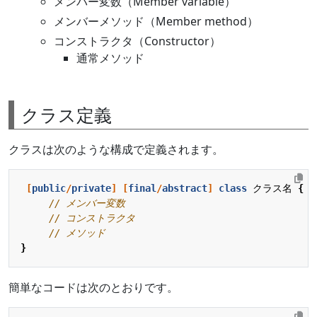
メンバー変数（Member variable）
メンバーメソッド（Member method）
コンストラクタ（Constructor）
通常メソッド
クラス定義
クラスは次のような構成で定義されます。
[
public
/
private
]
[
final
/
abstract
]
class
クラス名
{
// メンバー変数
// コンストラクタ
// メソッド
}
簡単なコードは次のとおりです。