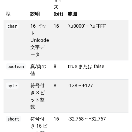
ズ
型
説明
(bit)
範囲
16 ビッ
16
‘\u0000’ ~ ‘\uFFFF’
char
ト
Unicode
文字デ
ータ
真/偽の
8
true または false
boolean
値
符号付
8
-128 ~ +127
byte
き 8 ビ
ット整
数
符号付
16
-32,768 ~ +32,767
short
き 16 ビ