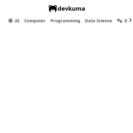
devkuma
AI
Computer
Programming
Data Science
Dev