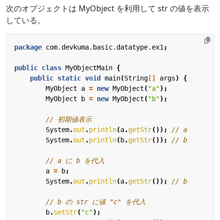
次のオブジェクトは MyObject を利用して str の値を表示
している。
package
com.devkuma.basic.datatype.ex1
;
public
class
MyObjectMain
{
public
static
void
main
(
String
[]
args
)
{
MyObject
a
=
new
MyObject
(
"a"
);
MyObject
b
=
new
MyObject
(
"b"
);
// 初期値表示
System
.
out
.
println
(
a
.
getStr
());
// a
System
.
out
.
println
(
b
.
getStr
());
// b
// a に b を代入
a
=
b
;
System
.
out
.
println
(
a
.
getStr
());
// b
// b の str に値 "c" を代入
b
.
setStr
(
"c"
);