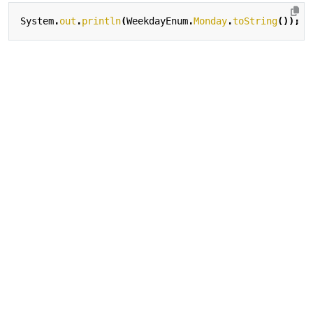
System
.
out
.
println
(
WeekdayEnum
.
Monday
.
toString
());