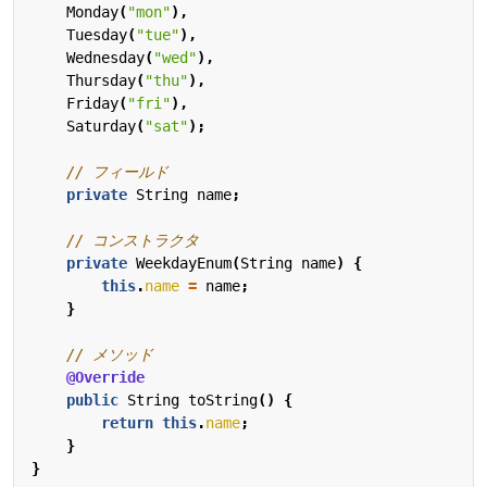
Monday
(
"mon"
),
Tuesday
(
"tue"
),
Wednesday
(
"wed"
),
Thursday
(
"thu"
),
Friday
(
"fri"
),
Saturday
(
"sat"
);
// フィールド
private
String
name
;
// コンストラクタ
private
WeekdayEnum
(
String
name
)
{
this
.
name
=
name
;
}
// メソッド
@Override
public
String
toString
()
{
return
this
.
name
;
}
}