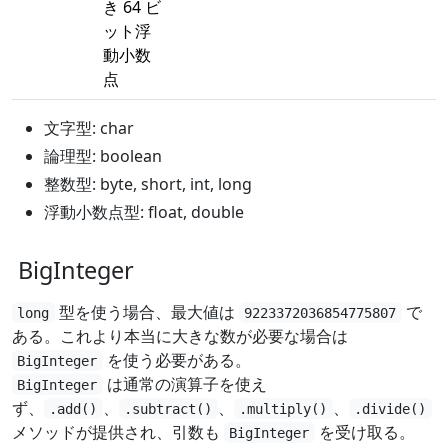
き 64 ビ
ット浮
動小数
点
文字型: char
論理型: boolean
整数型: byte, short, int, long
浮動小数点型: float, double
BigInteger
型を使う場合、最大値は
で
long
9223372036854775807
ある。これより本当に大きな数が必要な場合は
を使う必要がある。
BigInteger
は通常の演算子を使え
BigInteger
ず、
、
、
、
.add()
.subtract()
.multiply()
.divide()
メソッドが提供され、引数も
を受け取る。
BigInteger