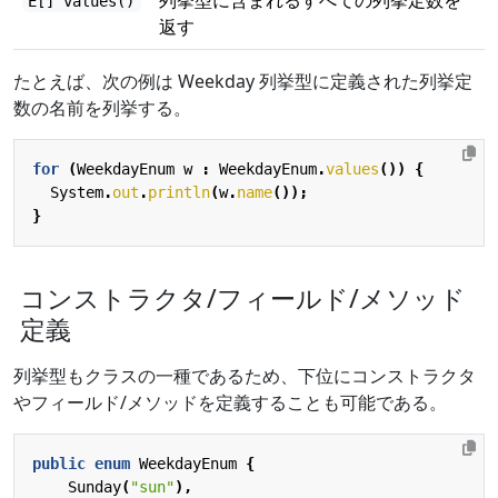
E[] values()
返す
たとえば、次の例は Weekday 列挙型に定義された列挙定
数の名前を列挙する。
for
(
WeekdayEnum
w
:
WeekdayEnum
.
values
())
{
System
.
out
.
println
(
w
.
name
());
}
コンストラクタ/フィールド/メソッド
定義
列挙型もクラスの一種であるため、下位にコンストラクタ
やフィールド/メソッドを定義することも可能である。
public
enum
WeekdayEnum
{
Sunday
(
"sun"
),