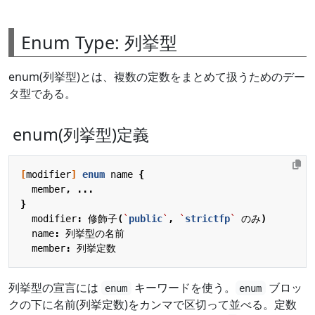
Enum Type: 列挙型
enum(列挙型)とは、複数の定数をまとめて扱うためのデー
タ型である。
enum(列挙型)定義
[
modifier
]
enum
name
{
member
,
...
}
modifier
:
修飾子
(
`
public
`
,
`
strictfp
`
のみ
)
name
:
列挙型の名前
member
:
列挙定数
列挙型の宣言には
キーワードを使う。
ブロッ
enum
enum
クの下に名前(列挙定数)をカンマで区切って並べる。定数