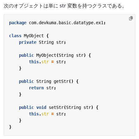
次のオブジェクトは単に str 変数を持つクラスである。
package
com.devkuma.basic.datatype.ex1
;
class
MyObject
{
private
String
str
;
public
MyObject
(
String
str
)
{
this
.
str
=
str
;
}
public
String
getStr
()
{
return
str
;
}
public
void
setStr
(
String
str
)
{
this
.
str
=
str
;
}
}