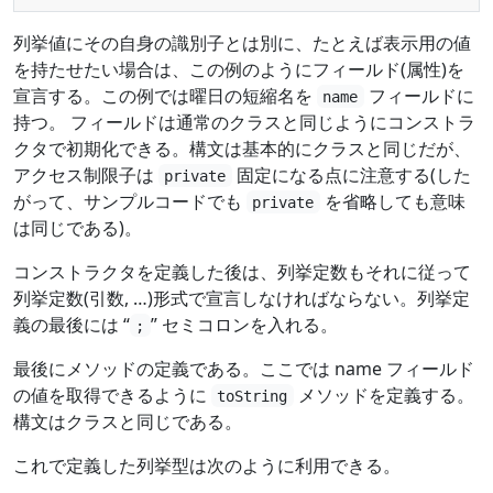
列挙値にその自身の識別子とは別に、たとえば表示用の値
を持たせたい場合は、この例のようにフィールド(属性)を
宣言する。この例では曜日の短縮名を
フィールドに
name
持つ。 フィールドは通常のクラスと同じようにコンストラ
クタで初期化できる。構文は基本的にクラスと同じだが、
アクセス制限子は
固定になる点に注意する(した
private
がって、サンプルコードでも
を省略しても意味
private
は同じである)。
コンストラクタを定義した後は、列挙定数もそれに従って
列挙定数(引数, …)形式で宣言しなければならない。列挙定
義の最後には “
” セミコロンを入れる。
;
最後にメソッドの定義である。ここでは name フィールド
の値を取得できるように
メソッドを定義する。
toString
構文はクラスと同じである。
これで定義した列挙型は次のように利用できる。