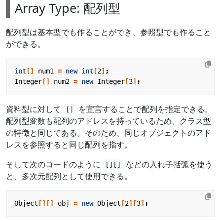
Array Type: 配列型
配列型は基本型でも作ることができ、参照型でも作ること
ができる。
int
[]
num1
=
new
int
[
2
]
;
Integer
[]
num2
=
new
Integer
[
3
]
;
資料型に対して
を宣言することで配列を指定できる。
[]
配列型変数も配列のアドレスを持っているため、クラス型
の特徴と同じである。そのため、同じオブジェクトのアド
レスを参照すると同じ配列を指す。
そして次のコードのように
などの入れ子括弧を使う
[][]
と、多次元配列として使用できる。
Object
[][]
obj
=
new
Object
[
2
][
3
]
;