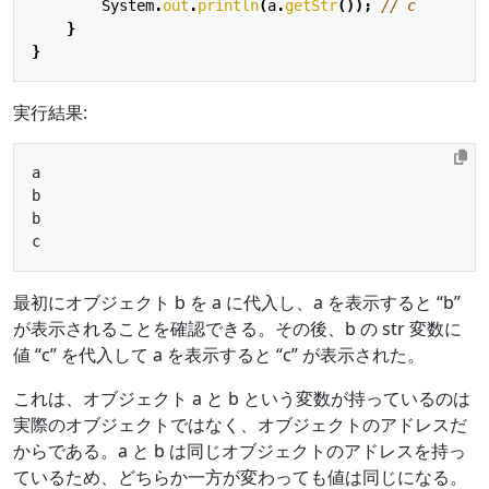
System
.
out
.
println
(
a
.
getStr
());
// c
}
}
実行結果:
最初にオブジェクト b を a に代入し、a を表示すると “b”
が表示されることを確認できる。その後、b の str 変数に
値 “c” を代入して a を表示すると “c” が表示された。
これは、オブジェクト a と b という変数が持っているのは
実際のオブジェクトではなく、オブジェクトのアドレスだ
からである。a と b は同じオブジェクトのアドレスを持っ
ているため、どちらか一方が変わっても値は同じになる。