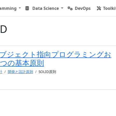
ramming
Data Science
DevOps
Toolki
ID
D オブジェクト指向プログラミングお
5つの基本原則
計
開発と設計原則
SOLID原則