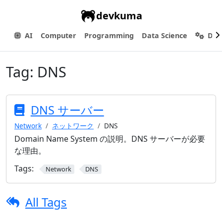
devkuma
AI
Computer
Programming
Data Science
Dev
Tag:
DNS
DNS サーバー
Network
ネットワーク
DNS
Domain Name System の説明。DNS サーバーが必要
な理由。
Tags:
Network
DNS
All Tags