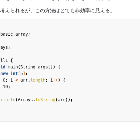
考えられるが、この方法はとても非効率に見える。
.basic.array
;
rays
;
ill1
{
oid
main
(
String
args
[]
)
{
new
int
[
5
]
;
=
0
;
i
<
arr
.
length
;
i
++
)
{
=
10
;
println
(
Arrays
.
toString
(
arr
));