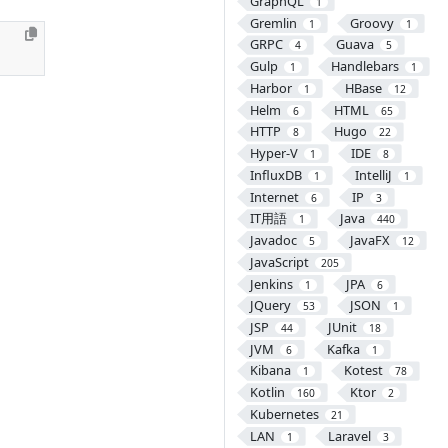
GraphQL
1
Gremlin
Groovy
1
1
GRPC
Guava
4
5
Gulp
Handlebars
1
1
Harbor
HBase
1
12
Helm
HTML
6
65
HTTP
Hugo
8
22
Hyper-V
IDE
1
8
InfluxDB
IntelliJ
1
1
Internet
IP
6
3
IT用語
Java
1
440
Javadoc
JavaFX
5
12
JavaScript
205
Jenkins
JPA
1
6
JQuery
JSON
53
1
JSP
JUnit
44
18
JVM
Kafka
6
1
Kibana
Kotest
1
78
Kotlin
Ktor
160
2
Kubernetes
21
LAN
Laravel
1
3