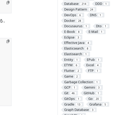
Database
DDD
214
1
Design Pattern
24
DevOps
DNS
6
1
る。
Docker
28
Docusaurus
Dto
1
1
E-Book
E-Mail
8
1
Eclipse
3
Effective Java
4
Elasticsearch
8
Elastisearch
1
Entity
EPub
1
1
ETYM
Excel
6
4
Flutter
FTP
2
1
Game
2
Garbage Collection
1
GCP
Gemini
1
3
Git
GitHub
46
1
GitOps
Go
1
20
Gradle
Grafana
13
5
Graph Database
3