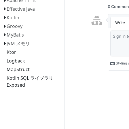
Apache Thrift
Effective Java
Kotlin
Groovy
MyBatis
JVM メモリ
Ktor
Logback
MapStruct
Kotlin SQL ライブラリ
Exposed