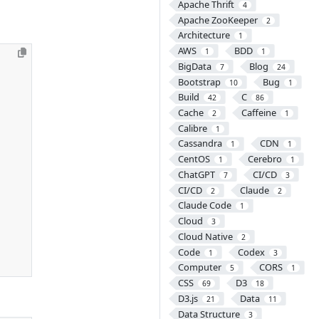
Apache Thrift
4
Apache ZooKeeper
2
Architecture
1
AWS
BDD
1
1
BigData
Blog
7
24
Bootstrap
Bug
10
1
Build
C
42
86
Cache
Caffeine
2
1
Calibre
1
Cassandra
CDN
1
1
CentOS
Cerebro
1
1
ChatGPT
CI/CD
7
3
CI/CD
Claude
2
2
Claude Code
1
Cloud
3
Cloud Native
2
Code
Codex
1
3
Computer
CORS
5
1
CSS
D3
69
18
D3.js
Data
21
11
Data Structure
3