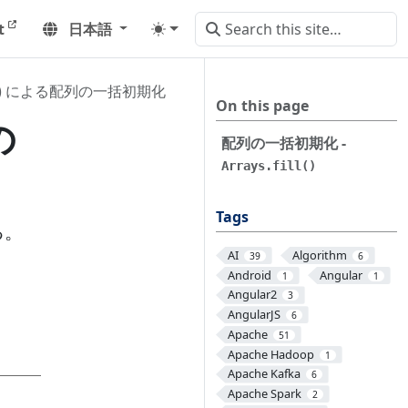
t
日本語
fill() による配列の一括初期化
On this page
の
配列の一括初期化 -
Arrays.fill()
Tags
る。
AI
Algorithm
39
6
Android
Angular
1
1
Angular2
3
AngularJS
6
Apache
51
Apache Hadoop
1
Apache Kafka
6
Apache Spark
2