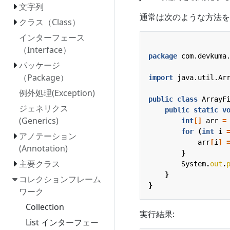
文字列
通常は次のような方法を
クラス（Class）
インターフェース
（Interface）
package
com.devkuma
パッケージ
（Package）
import
java.util.Ar
例外処理(Exception)
public
class
ArrayF
ジェネリクス
public
static
v
(Generics)
int
[]
arr
=
for
(
int
i
アノテーション
arr
[
i
]
(Annotation)
}
主要クラス
System
.
out
.
}
コレクションフレーム
}
ワーク
Collection
実行結果:
List インターフェー