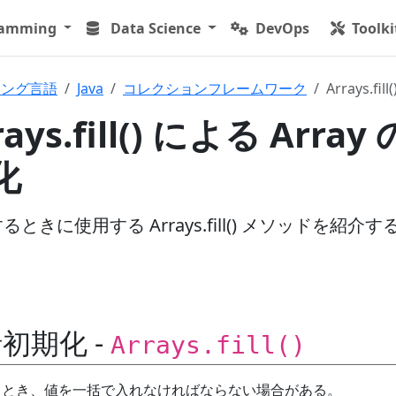
ramming
Data Science
DevOps
Toolki
ミング言語
Java
コレクションフレームワーク
Arrays.
rrays.fill() による Array 
化
きに使用する Arrays.fill() メソッドを紹介す
初期化 -
Arrays.fill()
化するとき、値を一括で入れなければならない場合がある。