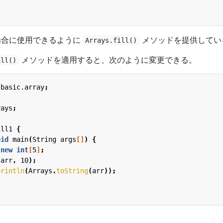
な場合に使用できるように
メソッドを提供してい
Arrays.fill()
メソッドを適用すると、次のように変更できる。
ill()
.basic.array
;
rays
;
ill1
{
oid
main
(
String
args
[]
)
{
new
int
[
5
]
;
(
arr
,
10
);
println
(
Arrays
.
toString
(
arr
));