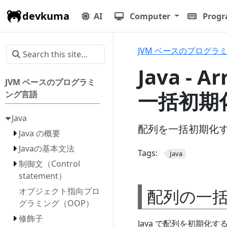
devkuma
AI
Computer
Prog
JVM ベースのプログラ
Java - A
JVM ベースのプログラミ
一括初期
ング言語
Java
配列を一括初期化すると
Java の概要
Javaの基本文法
Tags:
Java
制御文（Control
statement）
配列の一括
オブジェクト指向プロ
グラミング（OOP）
修飾子
Java で配列を初期