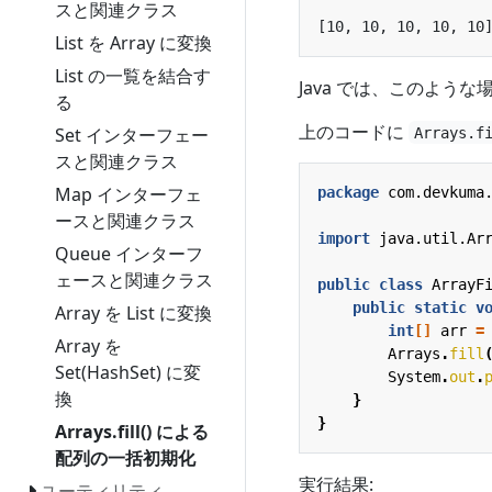
スと関連クラス
List を Array に変換
List の一覧を結合す
Java では、このよう
る
上のコードに
Set インターフェー
Arrays.f
スと関連クラス
Map インターフェ
package
com.devkuma
ースと関連クラス
import
java.util.Ar
Queue インターフ
ェースと関連クラス
public
class
ArrayF
public
static
v
Array を List に変換
int
[]
arr
=
Array を
Arrays
.
fill
Set(HashSet) に変
System
.
out
.
換
}
}
Arrays.fill() による
配列の一括初期化
実行結果:
ユーティリティ