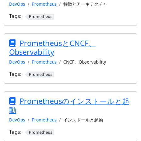
DevOps
Prometheus
特徴とアーキテクチャ
Tags:
Prometheus
PrometheusとCNCF、
Observability
DevOps
Prometheus
CNCF、Observability
Tags:
Prometheus
Prometheusのインストールと起
動
DevOps
Prometheus
インストールと起動
Tags:
Prometheus