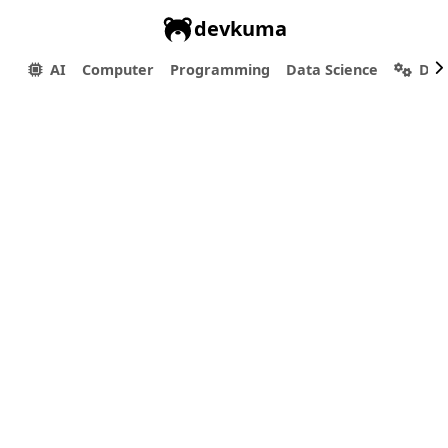
devkuma
AI
Computer
Programming
Data Science
Dev