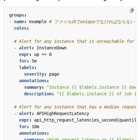
groups
:
- 
name
:
example
# ファイル内でuniqueでなければならない
rules
:
# Alert for any instance that is unreachable for >
- 
alert
:
InstanceDown
expr
:
up == 0
for
:
5m
labels
:
severity
:
page
annotations
:
summary
:
"Instance {{ $labels.instance }} down
description
:
"{{ $labels.instance }} of job {{
# Alert for any instance that has a median request
- 
alert
:
APIHighRequestLatency
expr
:
api_http_request_latencies_second{quantile
for
:
10m
annotations
:
summary
:
"High request latency on {{ $labels.i