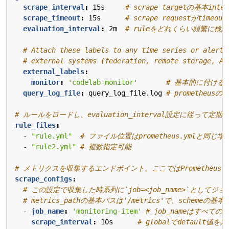
scrape_interval
:
15s    
# scrape targetの基本inte
scrape_timeout
:
15s     
# scrape requestがtimeou
evaluation_interval
:
2m 
# ruleをどれくらい頻繁に検証する
# Attach these labels to any time series or alerts
# external systems (federation, remote storage, Al
external_labels
:
monitor
:
'codelab-monitor'
# 基本的に付ける
query_log_file
:
query_log_file.log
# promethe
# ルールをロードし、evaluation_interval設定に従って定
rule_files
:
- 
"rule.yml"
# ファイル位置はprometheus.ymlと同じ場
- 
"rule2.yml"
# 複数指定可能
# メトリクスを収集するエンドポイント。ここではPrometheu
scrape_configs
:
# この設定で収集した時系列に`job=<job_name>`として
# metrics_pathの基本パスは'/metrics'で、schemeの基本
- 
job_name
:
'monitoring-item'
# job_nameはすべて
scrape_interval
:
10s     
# globalでdefault