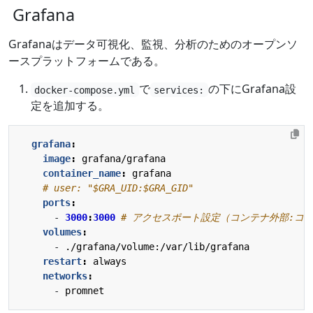
Grafana
Grafanaはデータ可視化、監視、分析のためのオープンソ
ースプラットフォームである。
で
の下にGrafana設
docker-compose.yml
services:
定を追加する。
grafana
:
image
:
grafana/grafana
container_name
:
grafana
# user: "$GRA_UID:$GRA_GID"
ports
:
- 
3000
:
3000
# アクセスポート設定（コンテナ外部:コ
volumes
:
- 
./grafana/volume:/var/lib/grafana
restart
:
always
networks
:
- 
promnet