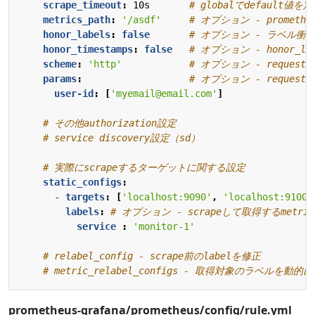
scrape_timeout
:
10s      
# globalでdefault
metrics_path
:
'/asdf'
# オプション - promethe
honor_labels
:
false
# オプション - ラベル衝突
honor_timestamps
:
false
# オプション - honor_lab
scheme
:
'http'
# オプション - request送
params
:
# オプション - request
user-id
:
[
'myemail@email.com'
]
# その他authorization設定
# service discovery設定（sd）
# 実際にscrapeするターゲットに関する設定
static_configs
:
- 
targets
:
[
'localhost:9090'
,
'localhost:9100'
labels
:
# オプション - scrapeして取得するmet
service 
:
'monitor-1'
# relabel_config - scrape前のlabelを修正
# metric_relabel_configs - 取得対象のラベルを動的に
prometheus-grafana/prometheus/config/rule.yml