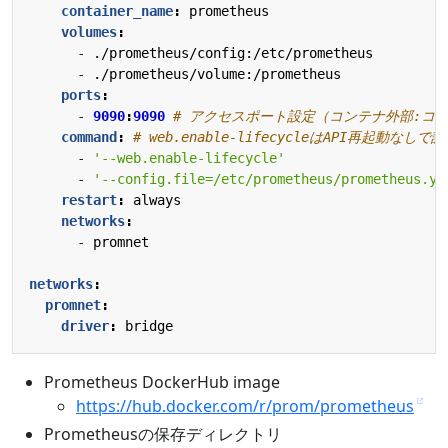
container_name
:
prometheus
volumes
:
- 
./prometheus/config:/etc/prometheus
- 
./prometheus/volume:/prometheus
ports
:
- 
9090
:
9090
# アクセスポート設定（コンテナ外部:コ
command
:
# web.enable-lifecycleはAPI再起動な
- 
'--web.enable-lifecycle'
- 
'--config.file=/etc/prometheus/prometheus.ym
restart
:
always
networks
:
- 
promnet
networks
:
promnet
:
driver
:
bridge
Prometheus DockerHub image
https://hub.docker.com/r/prom/prometheus
Prometheusの保存ディレクトリ