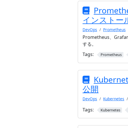
Promethe
インストー
DevOps
Prometheus
Prometheus、G
する。
Tags:
Prometheus
Kubern
公開
DevOps
Kubernetes
Tags:
Kubernetes