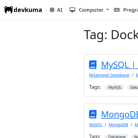
devkuma
AI
Computer
Prog
Tag:
Dock
MySQL 
Relational Database
Tags:
MySQL
Dat
MongoD
NoSQL
MongoDB
M
Tags:
Database
N