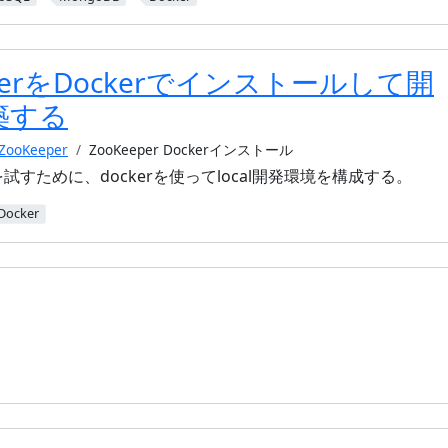
eperをDockerでインストールして開
築する
ZooKeeper
ZooKeeper Dockerインストール
rを試すために、dockerを使ってlocal開発環境を構成する。
Docker