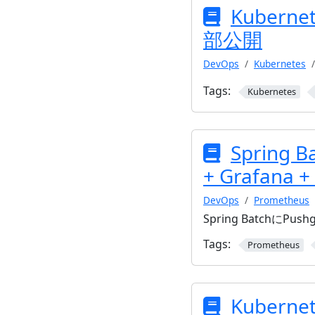
Kubern
部公開
DevOps
Kubernetes
Tags:
Kubernetes
Spring B
+ Grafan
DevOps
Prometheus
Spring BatchにPu
Tags:
Prometheus
Kubern