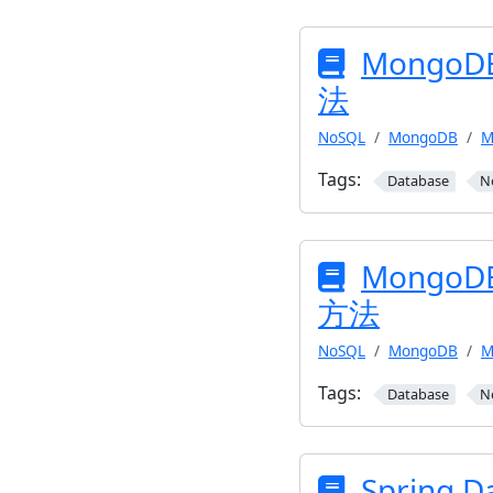
Mong
法
NoSQL
MongoDB
M
Tags:
Database
N
Mong
方法
NoSQL
MongoDB
M
Tags:
Database
N
Spring