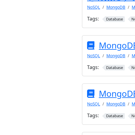
NoSQL
MongoDB
M
Tags:
Database
N
MongoD
NoSQL
MongoDB
M
Tags:
Database
N
Mongo
NoSQL
MongoDB
M
Tags:
Database
N