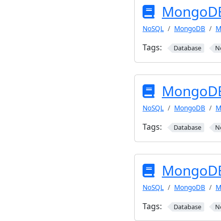
Mongo
NoSQL
MongoDB
M
Tags:
Database
N
Mong
NoSQL
MongoDB
M
Tags:
Database
N
Mongo
NoSQL
MongoDB
M
Tags:
Database
N