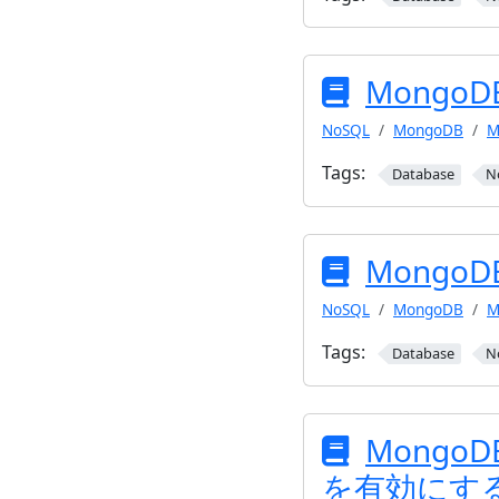
Mongo
NoSQL
MongoDB
M
Tags:
Database
N
Mongo
NoSQL
MongoDB
M
Tags:
Database
N
Mong
を有効にす