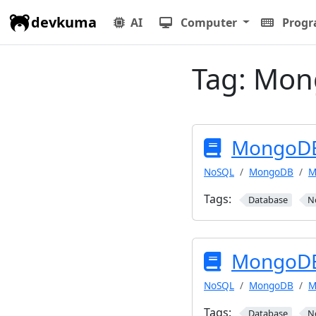
devkuma
AI
Computer
Prog
Tag:
Mon
Mongo
NoSQL
MongoDB
M
Tags:
Database
N
Mongo
NoSQL
MongoDB
Tags:
Database
N