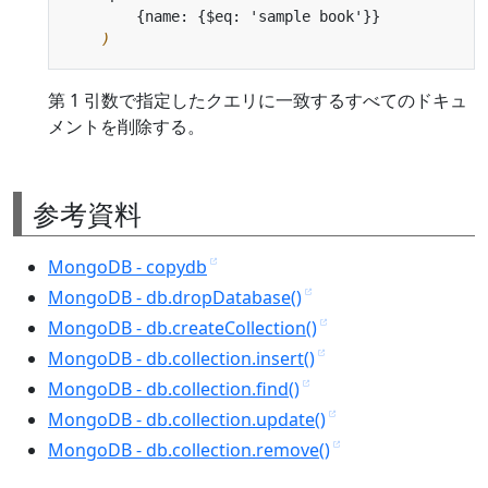
)
第 1 引数で指定したクエリに一致するすべてのドキュ
メントを削除する。
参考資料
MongoDB - copydb
MongoDB - db.dropDatabase()
MongoDB - db.createCollection()
MongoDB - db.collection.insert()
MongoDB - db.collection.find()
MongoDB - db.collection.update()
MongoDB - db.collection.remove()