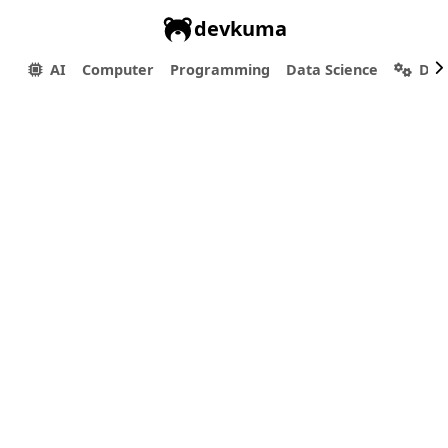
devkuma
AI
Computer
Programming
Data Science
Dev