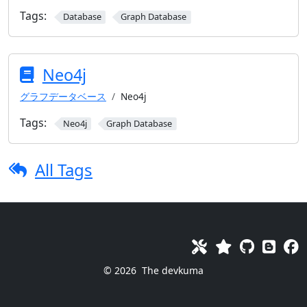
Tags:
Database
Graph Database
Neo4j
グラフデータベース
Neo4j
Tags:
Neo4j
Graph Database
All Tags
© 2026
The devkuma