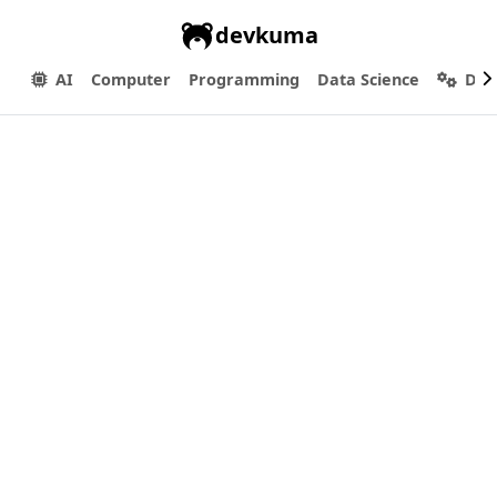
devkuma
AI
Computer
Programming
Data Science
Dev