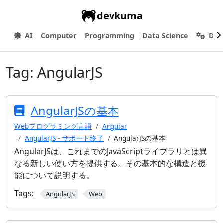
devkuma
AI
Computer
Programming
Data Science
Dev
Tag:
AngularJS
AngularJSの基本
Webプログラミング言語
Angular
AngularJS - サポート終了
AngularJSの基本
AngularJSは、これまでのJavaScriptライブラリとは異
なる新しい使い方を提供する。その基本的な構造と機
能について説明する。
Tags:
AngularJS
Web