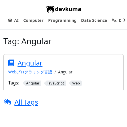
devkuma
AI
Computer
Programming
Data Science
Dev
Tag:
Angular
Angular
Webプログラミング言語
Angular
Tags:
Angular
JavaScript
Web
All Tags