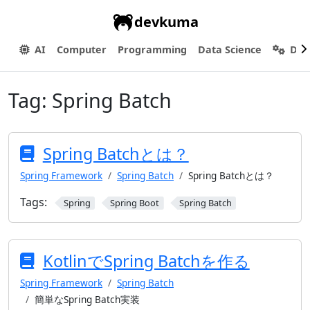
devkuma
AI
Computer
Programming
Data Science
Dev
Tag:
Spring Batch
Spring Batchとは？
Spring Framework
Spring Batch
Spring Batchとは？
Tags:
Spring
Spring Boot
Spring Batch
KotlinでSpring Batchを作る
Spring Framework
Spring Batch
簡単なSpring Batch実装