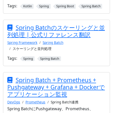
Tags:
Kotlin
Spring
Spring Boot
Spring Batch
Spring Batchのスケーリングと並
列処理 | 公式リファレンス翻訳
Spring Framework
Spring Batch
スケーリングと並列処理
Tags:
Spring
Spring Batch
Spring Batch + Prometheus +
Pushgateway + Grafana + Dockerで
アプリケーション監視
DevOps
Prometheus
Spring Batch連携
Spring BatchにPushgateway、Prometheus、