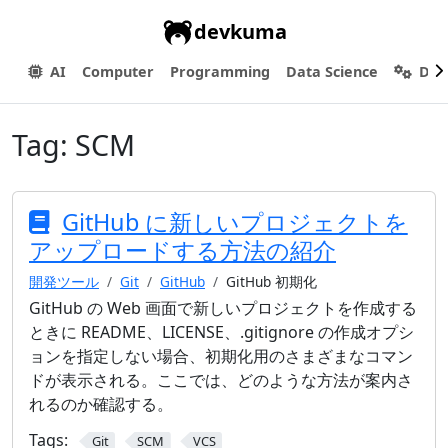
devkuma
AI
Computer
Programming
Data Science
Dev
Tag:
SCM
GitHub に新しいプロジェクトを
アップロードする方法の紹介
開発ツール
Git
GitHub
GitHub 初期化
GitHub の Web 画面で新しいプロジェクトを作成する
ときに README、LICENSE、.gitignore の作成オプシ
ョンを指定しない場合、初期化用のさまざまなコマン
ドが表示される。ここでは、どのような方法が案内さ
れるのか確認する。
Tags:
Git
SCM
VCS