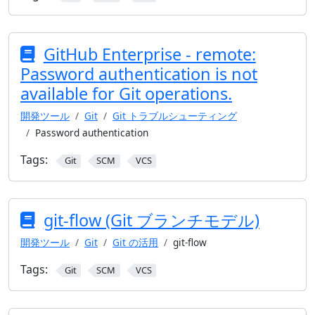
GitHub Enterprise - remote:
Password authentication is not
available for Git operations.
開発ツール
Git
Git トラブルシューティング
Password authentication
Tags:
Git
SCM
VCS
git-flow (Git ブランチモデル)
開発ツール
Git
Git の活用
git-flow
Tags:
Git
SCM
VCS