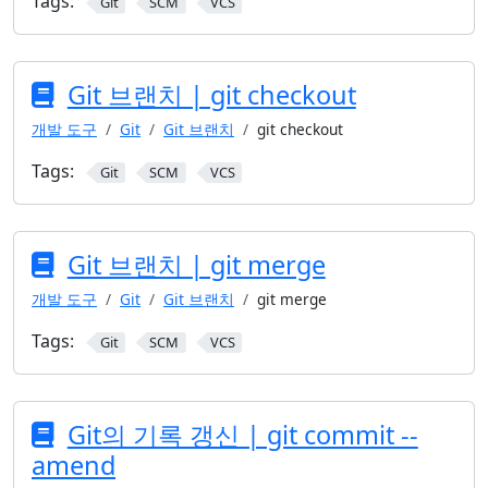
Tags:
Git
SCM
VCS
Git 브랜치 | git checkout
개발 도구
Git
Git 브랜치
git checkout
Tags:
Git
SCM
VCS
Git 브랜치 | git merge
개발 도구
Git
Git 브랜치
git merge
Tags:
Git
SCM
VCS
Git의 기록 갱신 | git commit --
amend