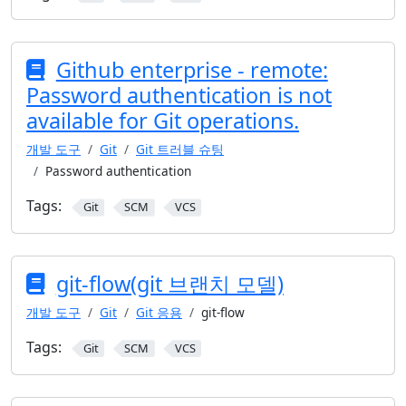
Github enterprise - remote:
Password authentication is not
available for Git operations.
개발 도구
Git
Git 트러블 슈팅
Password authentication
Tags:
Git
SCM
VCS
git-flow(git 브랜치 모델)
개발 도구
Git
Git 응용
git-flow
Tags:
Git
SCM
VCS