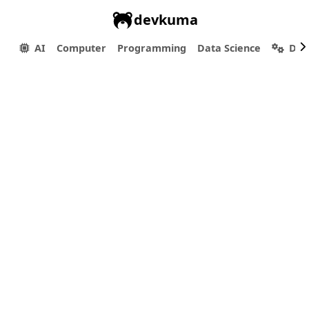
devkuma
AI
Computer
Programming
Data Science
Dev