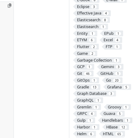
Eclipse
3
Effective Java
4
Elasticsearch
8
Elastisearch
1
Entity
EPub
1
1
ETYM
Excel
6
4
Flutter
FTP
2
1
Game
2
Garbage Collection
1
GCP
Gemini
1
3
Git
GitHub
46
1
GitOps
Go
1
20
Gradle
Grafana
13
5
Graph Database
3
GraphQL
1
Gremlin
Groovy
1
1
GRPC
Guava
4
5
Gulp
Handlebars
1
1
Harbor
HBase
1
12
Helm
HTML
6
65