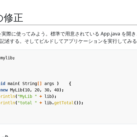
 の修正
スを実際に使ってみよう。標準で用意されている App.java を開
記述する。そしてビルドしてアプリケーションを実行してみる
.mylib
;
oid
main
(
String
[]
args
)
{
new
MyLib
(
10
,
20
,
30
,
40
);
println
(
"MyLib "
+
lib
);
println
(
"total "
+
lib
.
getTotal
());