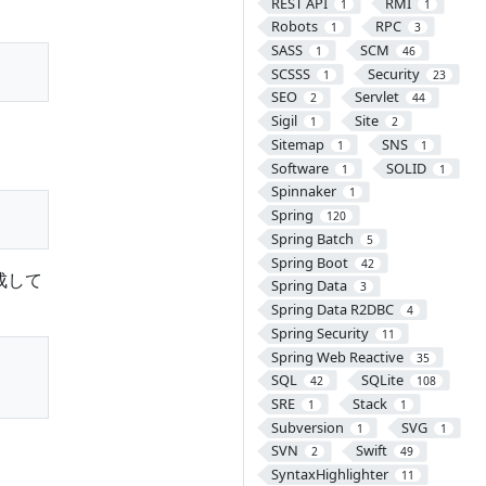
REST API
RMI
1
1
Robots
RPC
1
3
SASS
SCM
1
46
SCSSS
Security
1
23
SEO
Servlet
2
44
Sigil
Site
1
2
Sitemap
SNS
1
1
Software
SOLID
1
1
Spinnaker
1
Spring
120
Spring Batch
5
Spring Boot
42
成して
Spring Data
3
Spring Data R2DBC
4
Spring Security
11
Spring Web Reactive
35
SQL
SQLite
42
108
SRE
Stack
1
1
Subversion
SVG
1
1
SVN
Swift
2
49
SyntaxHighlighter
11