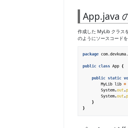
App.java
作成した MyLib クラ
のようにソースコードを
package
com.devkuma
public
class
App
{
public
static
v
MyLib
lib
=
System
.
out
.
System
.
out
.
}
}