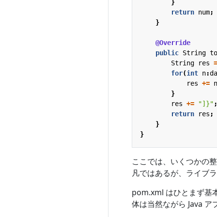
}
return
num
;
}
@Override
public
String
t
String
res
for
(
int
n
:
d
res
+=
}
res
+=
"]}"
return
res
;
}
}
ここでは、いくつかの整数
凡ではあるが、ライブラ
pom.xml はひと
体は当然ながら Java