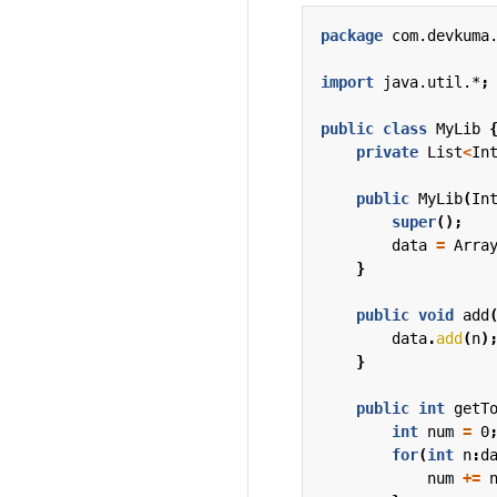
package
com.devkuma
import
java.util.*
;
public
class
MyLib
private
List
<
In
public
MyLib
(
In
super
();
data
=
Arra
}
public
void
add
data
.
add
(
n
)
}
public
int
getT
int
num
=
0
for
(
int
n
:
d
num
+=