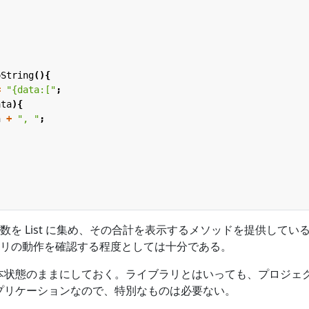
oString
(){
=
"{data:["
;
ata
){
n
+
", "
;
;
を List に集め、その合計を表示するメソッドを提供してい
リの動作を確認する程度としては十分である。
まず基本状態のままにしておく。ライブラリとはいっても、プロジェ
 アプリケーションなので、特別なものは必要ない。