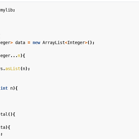
.mylib
;
{
teger
>
data
=
new
ArrayList
<
Integer
>
();
teger
...
n
){
ys
.
asList
(
n
);
(
int
n
){
;
otal
(){
;
ata
){
n
;