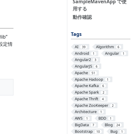
SampleMavenApp で使
用する
動作確認
Tags
b”
設定情
AI
Algorithm
39
6
Android
Angular
1
1
Angular2
3
AngularJS
6
Apache
51
Apache Hadoop
1
Apache Kafka
6
Apache Spark
2
Apache Thrift
4
Apache ZooKeeper
2
Architecture
1
AWS
BDD
1
1
BigData
Blog
7
24
Bootstrap
Bug
10
1