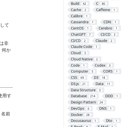
Build
C
42
86
Cache
Caffeine
2
1
Calibre
1
Cassandra
CDN
1
1
して
CentOS
Cerebro
1
1
ChatGPT
CI/CD
7
3
CI/CD
Claude
2
2
トは非
Claude Code
1
、何か
Cloud
3
Cloud Native
2
Code
Codex
1
3
Computer
CORS
5
1
CSS
D3
69
18
D3.js
Data
21
11
Data Structure
3
使用す
Database
DDD
214
1
Design Pattern
24
DevOps
DNS
6
1
いう名前
Docker
28
Docusaurus
Dto
1
1
E-Book
E-Mail
8
1