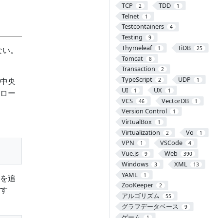
TCP
TDD
2
1
Telnet
1
Testcontainers
4
Testing
9
Thymeleaf
TiDB
ない。
1
25
Tomcat
8
Transaction
2
TypeScript
UDP
中央
2
1
UI
UX
1
1
ロー
VCS
VectorDB
46
1
Version Control
1
VirtualBox
1
Virtualization
Vo
2
1
VPN
VSCode
1
4
Vue.js
Web
9
390
Windows
XML
3
13
YAML
1
を追
ZooKeeper
2
す
アルゴリズム
55
グラフデータベース
9
ゲーム
1