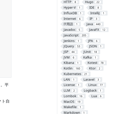
HTTP
Hugo
8
22
Hyper-V
IDE
1
8
InfluxDB
IntelliJ
1
1
Internet
IP
6
3
IT用語
Java
1
440
Javadoc
JavaFX
5
12
JavaScript
205
Jenkins
JPA
1
6
JQuery
JSON
53
1
JSP
JUnit
44
18
JVM
Kafka
6
1
Kibana
Kotest
1
78
Kotlin
Ktor
160
2
Kubernetes
21
LAN
Laravel
1
3
る。平
License
Linux
1
77
LLM
Logback
2
1
Lombok
Lua
16
6
クト自
MacOS
19
Makefile
1
Markdown
1