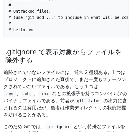
#

# Untracked files:

# (use "git add ..." to include in what will be commi
#

.gitignore で表示対象からファイルを
除外する
追跡されていないファイルには、通常 2 種類ある。1 つは
プロジェクトに追加された直後で、まだ一度もステージン
グされていないファイルである。もう 1 つは
、
、
などの拡張子を持つコンパイル済み
.pyc
.obj
.exe
バイナリファイルである。前者が
の出力に含
git status
まれるのは有用だが、後者は作業ディレクトリの状態把握
を妨げることがある。
このため Git では、
という特殊なファイルを
.gitignore