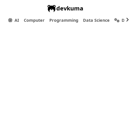
devkuma
AI
Computer
Programming
Data Science
Dev