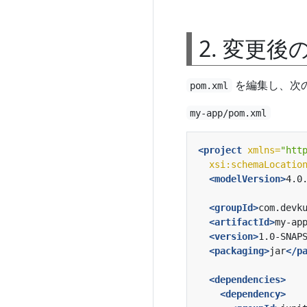
2. 変更後
を編集し、次
pom.xml
my-app/pom.xml
<project
xmlns=
"htt
xsi:schemaLocatio
<modelVersion>
4.0
<groupId>
com.devk
<artifactId>
my-ap
<version>
1.0-SNAP
<packaging>
jar
</p
<dependencies>
<dependency>