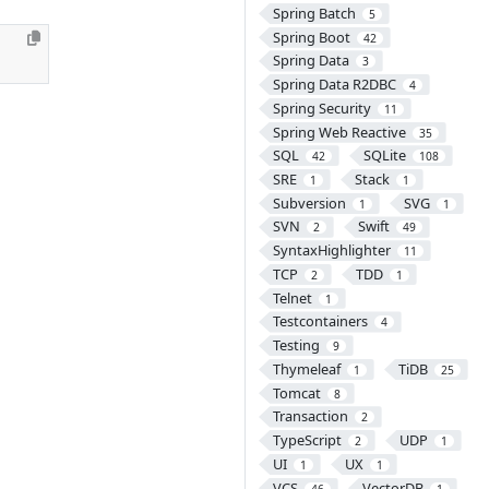
Spring Batch
5
Spring Boot
42
Spring Data
3
Spring Data R2DBC
4
Spring Security
11
Spring Web Reactive
35
SQL
SQLite
42
108
SRE
Stack
1
1
Subversion
SVG
1
1
SVN
Swift
2
49
SyntaxHighlighter
11
TCP
TDD
2
1
Telnet
1
Testcontainers
4
Testing
9
Thymeleaf
TiDB
1
25
Tomcat
8
Transaction
2
TypeScript
UDP
2
1
UI
UX
1
1
VCS
VectorDB
46
1