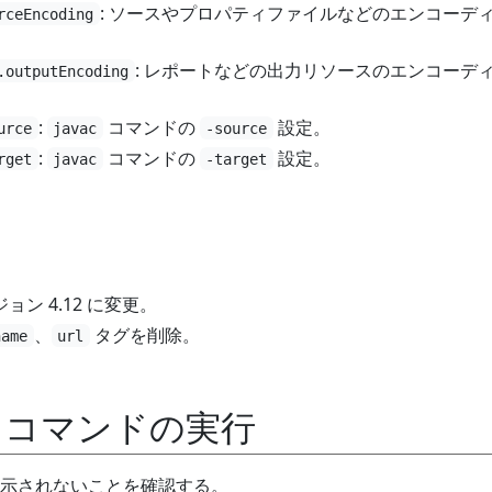
: ソースやプロパティファイルなどのエンコーデ
rceEncoding
: レポートなどの出力リソースのエンコーデ
.outputEncoding
:
コマンドの
設定。
urce
javac
-source
:
コマンドの
設定。
rget
javac
-target
更
ジョン 4.12 に変更。
、
タグを削除。
name
url
コマンドの実行
示されないことを確認する。