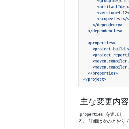
<groupId>
juni
<artifactId>
j
<version>
4.12
<scope>
test
</
</dependency>
</dependencies>
<properties>
<project.build.
<project.report
<maven.compiler
<maven.compiler
</properties>
</project>
主な変更内容
を追加し、エ
properties
る。 詳細は次のとおり