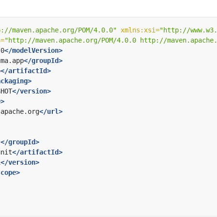
p://maven.apache.org/POM/4.0.0"
xmlns:xsi=
"http://www.w3
n=
"http://maven.apache.org/POM/4.0.0 http://maven.apache
.0
</modelVersion>
uma.app
</groupId>
p
</artifactId>
ackaging>
SHOT
</version>
e>
.apache.org
</url>
t
</groupId>
unit
</artifactId>
1
</version>
scope>