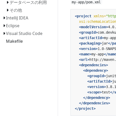
データベースの利用
my-app/pom.xml
その他
<project
xmlns=
"htt
IntelliJ IDEA
xsi:schemaLocatio
Eclipse
<modelVersion>
4.0
<groupId>
com.devk
Visual Studio Code
<artifactId>
my-ap
Makefile
<packaging>
jar
</p
<version>
1.0-SNAP
<name>
my-app
</nam
<url>
http://maven
<dependencies>
<dependency>
<groupId>
juni
<artifactId>
j
<version>
3.8.
<scope>
test
</
</dependency>
</dependencies>
</project>