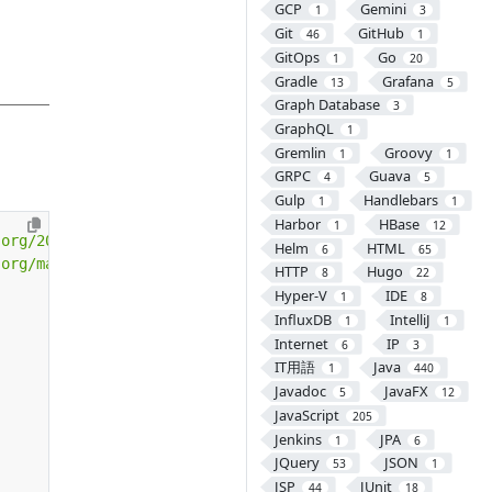
GCP
Gemini
1
3
Git
GitHub
46
1
GitOps
Go
1
20
Gradle
Grafana
13
5
Graph Database
3
GraphQL
1
Gremlin
Groovy
1
1
GRPC
Guava
4
5
Gulp
Handlebars
1
1
Harbor
HBase
1
12
.org/2001/XMLSchema-instance"
Helm
HTML
6
65
.org/maven-v4_0_0.xsd"
>
HTTP
Hugo
8
22
Hyper-V
IDE
1
8
InfluxDB
IntelliJ
1
1
Internet
IP
6
3
IT用語
Java
1
440
Javadoc
JavaFX
5
12
JavaScript
205
Jenkins
JPA
1
6
JQuery
JSON
53
1
JSP
JUnit
44
18