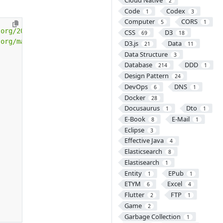
2
Code
Codex
1
3
Computer
CORS
5
1
.org/2001/XMLSchema-instance"
CSS
D3
69
18
.org/maven-v4_0_0.xsd"
>
D3.js
Data
21
11
Data Structure
3
Database
DDD
214
1
Design Pattern
24
DevOps
DNS
6
1
Docker
28
Docusaurus
Dto
1
1
E-Book
E-Mail
8
1
Eclipse
3
Effective Java
4
Elasticsearch
8
Elastisearch
1
Entity
EPub
1
1
ETYM
Excel
6
4
Flutter
FTP
2
1
Game
2
Garbage Collection
1