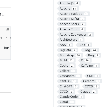
AngularJS
6
Apache
51
Apache Hadoop
生し
1
Apache Kafka
6
Apache Spark
2
Apache Thrift
4
Apache ZooKeeper
2
Architecture
1
AWS
BDD
1
1
BigData
Blog
7
24
Bootstrap
Bug
10
1
Build
C
42
86
Cache
Caffeine
2
1
Calibre
1
Cassandra
CDN
1
1
CentOS
Cerebro
1
1
ChatGPT
CI/CD
7
3
CI/CD
Claude
2
2
Claude Code
1
Cloud
3
Cloud Native