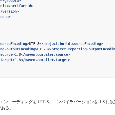
t
</groupId>
unit
</artifactId>
</version>
scope>
sourceEncoding>
UTF-8
</project.build.sourceEncoding>
ing.outputEncoding>
UTF-8
</project.reporting.outputEncodi
.source>
1.8
</maven.compiler.source>
.target>
1.8
</maven.compiler.target>
ンコーディングを UTF-8、コンパイラバージョンを 1.8 に
である。