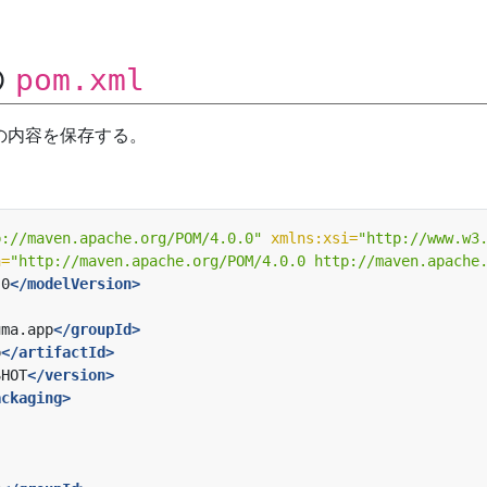
の
pom.xml
の内容を保存する。
p://maven.apache.org/POM/4.0.0"
xmlns:xsi=
"http://www.w3
n=
"http://maven.apache.org/POM/4.0.0 http://maven.apache
.0
</modelVersion>
uma.app
</groupId>
p
</artifactId>
SHOT
</version>
ackaging>