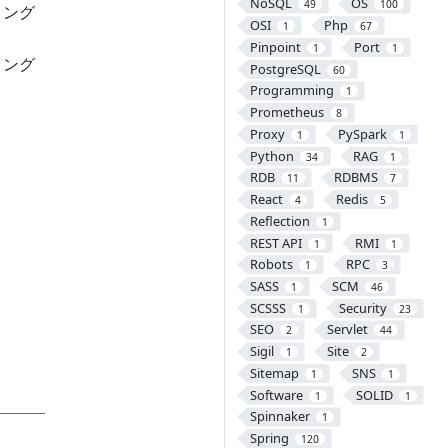
NoSQL
OS
49
100
ィング
OSI
Php
1
67
Pinpoint
Port
1
1
ィング
PostgreSQL
60
Programming
1
Prometheus
8
Proxy
PySpark
1
1
Python
RAG
34
1
RDB
RDBMS
11
7
React
Redis
4
5
Reflection
1
REST API
RMI
1
1
Robots
RPC
1
3
SASS
SCM
1
46
SCSSS
Security
1
23
SEO
Servlet
2
44
Sigil
Site
1
2
Sitemap
SNS
1
1
Software
SOLID
1
1
Spinnaker
1
Spring
120