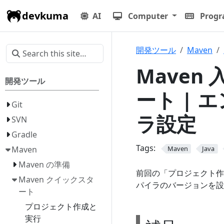
devkuma
AI
Computer
Prog
開発ツール
Maven
Maven 
開発ツール
ート |
Git
ラ設定
SVN
Gradle
Tags:
Maven
Maven
Java
Maven の準備
前回の「プロジェクト
Maven クイックスタ
パイラのバージョンを設
ート
プロジェクト作成と
実行