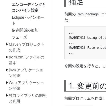
補足
エンコーディングと
コンパイラ設定
前回の
コ
mvn package
Eclipse へインポー
た。
ト
依存関係の追加
フェーズ
Maven プロジェクト
の作成
pom.xml ファイルの
基本
今回の設定を行うと、こ
Java アプリケーショ
ン開発
Web アプリケーショ
1. 変更前
ン開発
独自ライブラリの開発
前回プログラムを作成
と利用