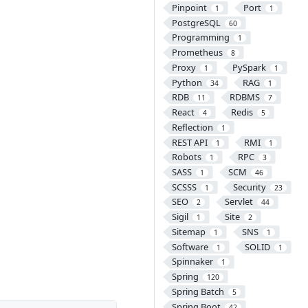
Pinpoint
Port
1
1
PostgreSQL
60
Programming
1
Prometheus
8
Proxy
PySpark
1
1
Python
RAG
34
1
RDB
RDBMS
11
7
React
Redis
4
5
Reflection
1
REST API
RMI
1
1
Robots
RPC
1
3
SASS
SCM
1
46
SCSSS
Security
1
23
SEO
Servlet
2
44
Sigil
Site
1
2
Sitemap
SNS
1
1
Software
SOLID
1
1
Spinnaker
1
Spring
120
Spring Batch
5
Spring Boot
42