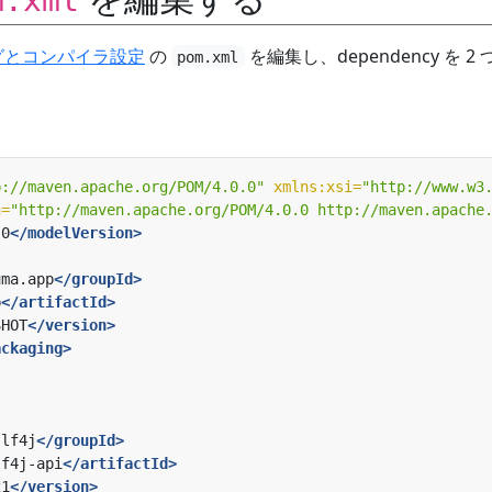
m.xml
グとコンパイラ設定
の
を編集し、dependency を 2
pom.xml
p://maven.apache.org/POM/4.0.0"
xmlns:xsi=
"http://www.w3
n=
"http://maven.apache.org/POM/4.0.0 http://maven.apache
.0
</modelVersion>
uma.app
</groupId>
p
</artifactId>
SHOT
</version>
ackaging>
slf4j
</groupId>
lf4j-api
</artifactId>
21
</version>