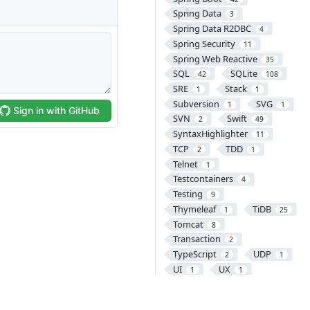
Spring Data
3
Spring Data R2DBC
4
Spring Security
11
Spring Web Reactive
35
SQL
SQLite
42
108
SRE
Stack
1
1
Subversion
SVG
1
1
SVN
Swift
2
49
SyntaxHighlighter
11
TCP
TDD
2
1
Telnet
1
Testcontainers
4
Testing
9
Thymeleaf
TiDB
1
25
Tomcat
8
Transaction
2
TypeScript
UDP
2
1
UI
UX
1
1
VCS
VectorDB
46
1
Version Control
1