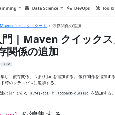
ramming
Data Science
DevOps
Toolki
Maven クイックスタート
依存関係の追加
入門 | Maven クイック
依存関係の追加
Build
集し、依存関係、つまり Jar を追加する。 依存関係を追加す
 をビルド時のクラスパスに追加する。
の Jar である
と
を追加する
slf4j-api
logback-classic
を編集する