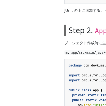
JUnit の上に追加す
Step 2.
Ap
プロジェクト作成時に
my-app/src/main/java/
package
com.devkuma
import
org.slf4j.Lo
import
org.slf4j.Lo
public
class
App
{
private
static
fi
public
static
voi
log
.
info
(
"Hello