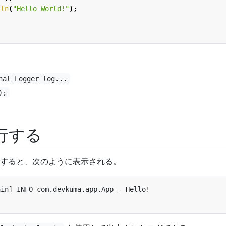
tln
(
"Hello World!"
);
nal Logger log...
);
 実行する
すると、次のように表示される。