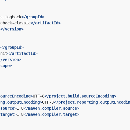
os.logback
</groupId>
ogback-classic
</artifactId>
7
</version>
t
</groupId>
unit
</artifactId>
</version>
scope>
sourceEncoding>
UTF-8
</project.build.sourceEncoding>
ing.outputEncoding>
UTF-8
</project.reporting.outputEncodi
.source>
1.8
</maven.compiler.source>
.target>
1.8
</maven.compiler.target>