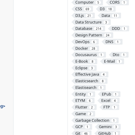
Computer
CORS
5
1
CSS
D3
69
18
D3.js
Data
21
11
Data Structure
3
Database
DDD
214
1
Design Pattern
24
DevOps
DNS
6
1
Docker
28
Docusaurus
Dto
1
1
E-Book
E-Mail
8
1
Eclipse
3
Effective Java
4
Elasticsearch
8
Elastisearch
1
Entity
EPub
1
1
ETYM
Excel
6
4
ng>
Flutter
FTP
2
1
Game
2
Garbage Collection
1
GCP
Gemini
1
3
Git
GitHub
46
1