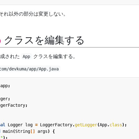
る。 それ以外の部分は変更しない。
クラスを編集する
p
生成された
クラスを編集する。
App
com/devkuma/app/App.java
.app
;
gger
;
ggerFactory
;
nal
Logger
log
=
LoggerFactory
.
getLogger
(
App
.
class
);
d
main
(
String
[]
args
)
{
!"
);