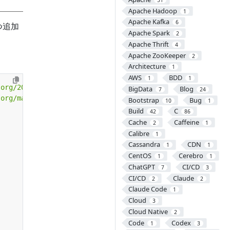
Apache Hadoop
1
Apache Kafka
6
 つ追加
Apache Spark
2
Apache Thrift
4
Apache ZooKeeper
2
Architecture
1
AWS
BDD
1
1
.org/2001/XMLSchema-instance"
BigData
Blog
7
24
.org/maven-v4_0_0.xsd"
>
Bootstrap
Bug
10
1
Build
C
42
86
Cache
Caffeine
2
1
Calibre
1
Cassandra
CDN
1
1
CentOS
Cerebro
1
1
ChatGPT
CI/CD
7
3
CI/CD
Claude
2
2
Claude Code
1
Cloud
3
Cloud Native
2
Code
Codex
1
3