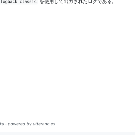
を使用して出力されたログである。
logback-classic