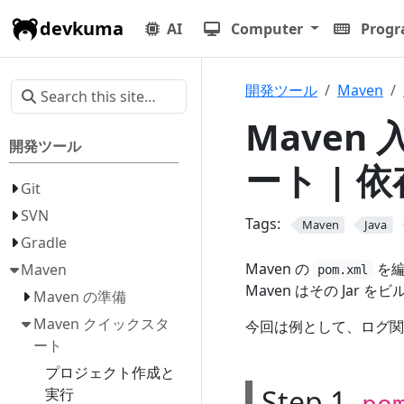
devkuma
AI
Computer
Prog
開発ツール
Maven
Maven 
開発ツール
ート | 
Git
SVN
Tags:
Maven
Java
Gradle
Maven の
を編
Maven
pom.xml
Maven はその Jar
Maven の準備
Maven クイックスタ
今回は例として、ログ関連
ート
プロジェクト作成と
Step 1.
実行