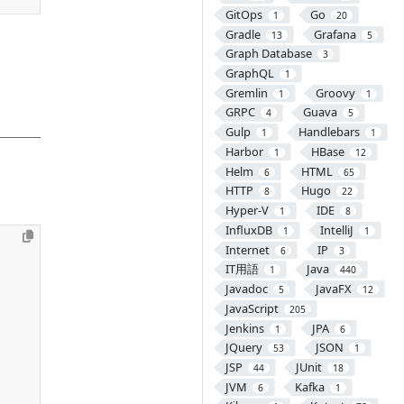
GitOps
Go
1
20
Gradle
Grafana
13
5
Graph Database
3
GraphQL
1
Gremlin
Groovy
1
1
GRPC
Guava
4
5
Gulp
Handlebars
1
1
Harbor
HBase
1
12
Helm
HTML
6
65
HTTP
Hugo
8
22
Hyper-V
IDE
1
8
InfluxDB
IntelliJ
1
1
Internet
IP
6
3
IT用語
Java
1
440
Javadoc
JavaFX
5
12
JavaScript
205
Jenkins
JPA
1
6
JQuery
JSON
53
1
JSP
JUnit
44
18
JVM
Kafka
6
1