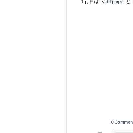
1 行目は
と
slf4j-api