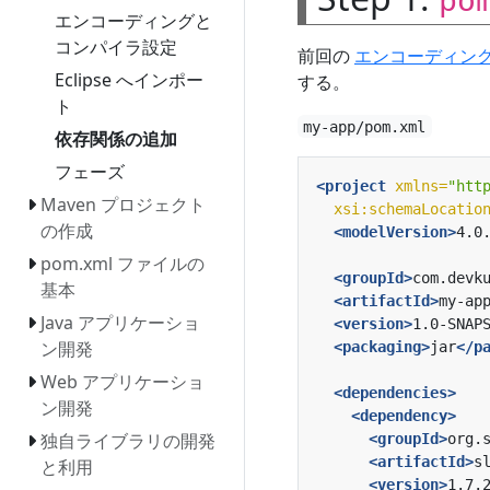
po
エンコーディングと
コンパイラ設定
前回の
エンコーディン
Eclipse へインポー
する。
ト
my-app/pom.xml
依存関係の追加
フェーズ
<project
xmlns=
"htt
Maven プロジェクト
xsi:schemaLocatio
の作成
<modelVersion>
4.0
pom.xml ファイルの
<groupId>
com.devk
基本
<artifactId>
my-ap
Java アプリケーショ
<version>
1.0-SNAP
ン開発
<packaging>
jar
</p
Web アプリケーショ
<dependencies>
ン開発
<dependency>
独自ライブラリの開発
<groupId>
org.
<artifactId>
s
と利用
<version>
1.7.