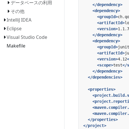
データベースの利用
</dependency>
その他
<dependency>
<groupId>
ch.q
IntelliJ IDEA
<artifactId>
l
Eclipse
<version>
1.1.
</dependency>
Visual Studio Code
<dependency>
Makefile
<groupId>
juni
<artifactId>
j
<version>
4.12
<scope>
test
</
</dependency>
</dependencies>
<properties>
<project.build.
<project.report
<maven.compiler
<maven.compiler
</properties>
</project>