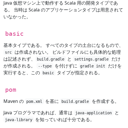
Java 仮想マシン上で動作する Scala 用の開発タイプであ
る。 当時は Scala のアプリケーションタイプは用意されて
いなかった。
basic
基本タイプである。 すべてのタイプの土台になるもので、
は作成されない。 ビルドファイルにも具体的な処理
src
は記述されず、
と
だけ
build.gradle
settings.gradle
が作成される。
を付けずに
だけを
--type
gradle init
実行すると、この
タイプが指定される。
basic
pom
Maven の
を基に
を作成する。
pom.xml
build.gradle
Java プログラマであれば、通常は
と
java-application
を知っていれば十分である。
java-library