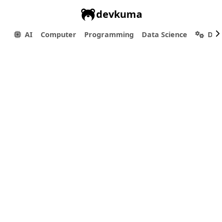
devkuma
AI
Computer
Programming
Data Science
Dev