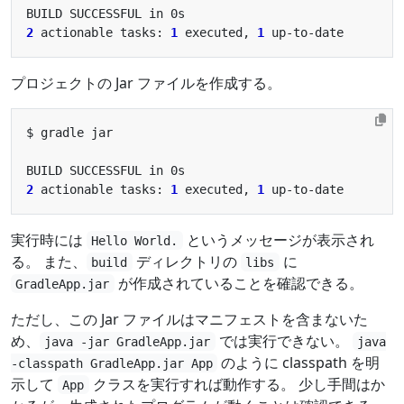
2
 actionable tasks: 
1
 executed, 
1
プロジェクトの Jar ファイルを作成する。
2
 actionable tasks: 
1
 executed, 
1
実行時には
というメッセージが表示され
Hello World.
る。 また、
ディレクトリの
に
build
libs
が作成されていることを確認できる。
GradleApp.jar
ただし、この Jar ファイルはマニフェストを含まないた
め、
では実行できない。
java -jar GradleApp.jar
java
のように classpath を明
-classpath GradleApp.jar App
示して
クラスを実行すれば動作する。 少し手間はか
App