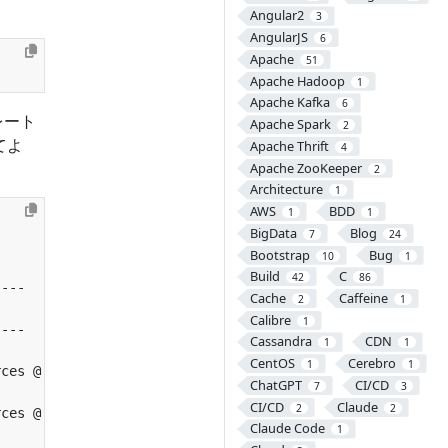
Angular2
3
AngularJS
6
Apache
51
Apache Hadoop
1
Apache Kafka
6
レート
Apache Spark
2
てよ
Apache Thrift
4
Apache ZooKeeper
2
Architecture
1
AWS
BDD
1
1
BigData
Blog
7
24
Bootstrap
Bug
10
1
Build
C
42
86
Cache
Caffeine
2
1
Calibre
1
Cassandra
CDN
1
1
CentOS
Cerebro
1
1
ChatGPT
CI/CD
7
3
CI/CD
Claude
2
2
Claude Code
1