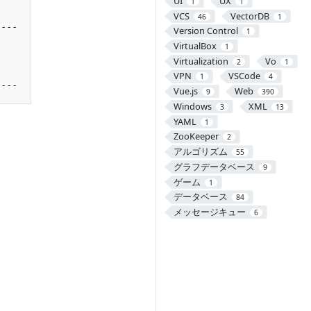
UI
UX
1
1
VCS
VectorDB
46
1
Version Control
1
VirtualBox
1
Virtualization
Vo
2
1
VPN
VSCode
1
4
Vue.js
Web
9
390
Windows
XML
3
13
YAML
1
ZooKeeper
2
アルゴリズム
55
グラフデータベース
9
ゲーム
1
データベース
84
メッセージキュー
6