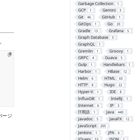
Garbage Collection
1
ョ
GCP
Gemini
1
3
Git
GitHub
46
1
GitOps
Go
1
20
Gradle
Grafana
13
5
Graph Database
3
。
GraphQL
1
Gremlin
Groovy
1
1
GRPC
Guava
4
5
Gulp
Handlebars
1
1
Harbor
HBase
1
12
Helm
HTML
6
65
HTTP
Hugo
8
22
Hyper-V
IDE
1
8
InfluxDB
IntelliJ
1
1
Internet
IP
6
3
IT用語
Java
1
440
バージ
Javadoc
JavaFX
5
12
JavaScript
205
Jenkins
JPA
1
6
JQuery
JSON
53
1