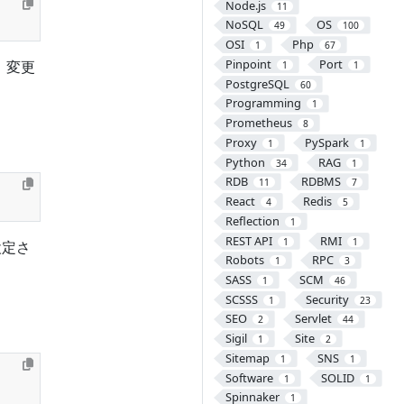
Node.js
11
NoSQL
OS
49
100
OSI
Php
1
67
Pinpoint
Port
、変更
1
1
PostgreSQL
60
Programming
1
Prometheus
8
Proxy
PySpark
1
1
Python
RAG
34
1
RDB
RDBMS
11
7
React
Redis
4
5
Reflection
1
REST API
RMI
1
1
設定さ
Robots
RPC
1
3
SASS
SCM
1
46
SCSSS
Security
1
23
SEO
Servlet
2
44
Sigil
Site
1
2
Sitemap
SNS
1
1
Software
SOLID
1
1
Spinnaker
1