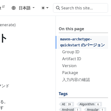
t
日本語
nerate)
On this page
クト
maven-archetype-
のバージョン
quickstart
Group ID
Artifact ID
Version
Package
入力内容の確認
マンド
Tags
る。
AI
Algorithm
39
6
す
Android
Angular
1
1