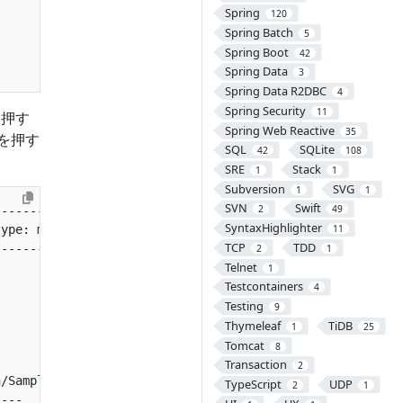
Spring
120
Spring Batch
5
Spring Boot
42
Spring Data
3
Spring Data R2DBC
4
Spring Security
11
を押す
Spring Web Reactive
35
 を押す
SQL
SQLite
42
108
SRE
Stack
1
1
Subversion
SVG
1
1
SVN
Swift
2
49
SyntaxHighlighter
11
TCP
TDD
2
1
Telnet
1
Testcontainers
4
Testing
9
Thymeleaf
TiDB
1
25
Tomcat
8
Transaction
2
TypeScript
UDP
2
1