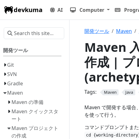
devkuma
AI
Computer
Prog
開発ツール
Maven
Maven 
開発ツール
作成 | 
Git
(archety
SVN
Gradle
Tags:
Maven
Maven
Java
Maven の準備
Maven で開発する場
Maven クイックスタ
を使って行う。
ート
コマンドプロンプトまた
Maven プロジェクト
の作成
cd {working-directory