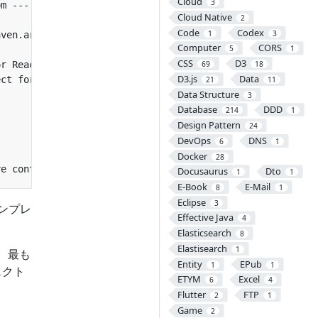
Cloud
3
Cloud Native
2
Code
Codex
1
3
Computer
CORS
5
1
CSS
D3
69
18
D3.js
Data
21
11
Data Structure
3
Database
DDD
214
1
Design Pattern
24
DevOps
DNS
6
1
Docker
28
Docusaurus
Dto
1
1
E-Book
E-Mail
8
1
Eclipse
3
ンプレ
Effective Java
4
Elasticsearch
8
Elastisearch
1
、最も
Entity
EPub
1
1
ェクト
ETYM
Excel
6
4
Flutter
FTP
2
1
Game
2