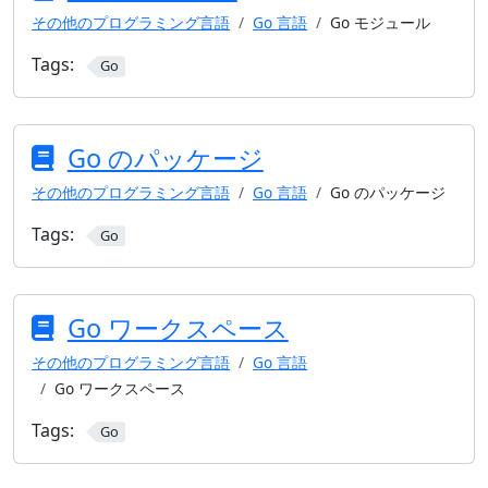
その他のプログラミング言語
Go 言語
Go モジュール
Tags:
Go
Go のパッケージ
その他のプログラミング言語
Go 言語
Go のパッケージ
Tags:
Go
Go ワークスペース
その他のプログラミング言語
Go 言語
Go ワークスペース
Tags:
Go