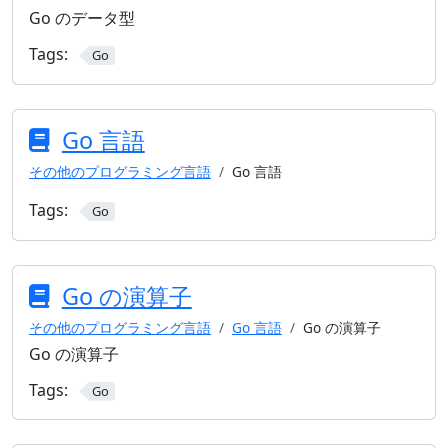
Go のデータ型
Tags:
Go
Go 言語
その他のプログラミング言語
Go 言語
Tags:
Go
Go の演算子
その他のプログラミング言語
Go 言語
Go の演算子
Go の演算子
Tags:
Go