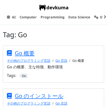
devkuma
AI
Computer
Programming
Data Science
Dev
Tag:
Go
Go 概要
その他のプログラミング言語
Go 言語
Go 概要
Go の概要、主な特徴、動作環境
Tags:
Go
Go のインストール
その他のプログラミング言語
Go 言語