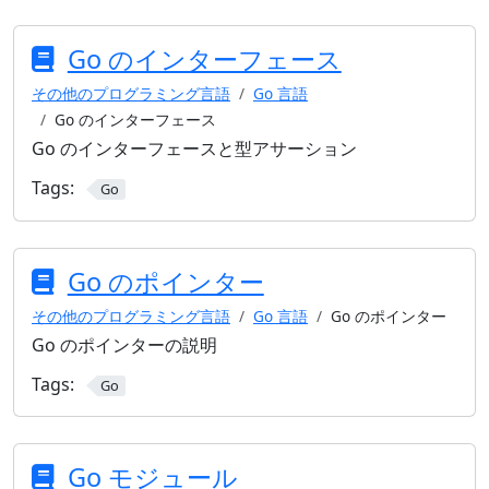
Go のインターフェース
その他のプログラミング言語
Go 言語
Go のインターフェース
Go のインターフェースと型アサーション
Tags:
Go
Go のポインター
その他のプログラミング言語
Go 言語
Go のポインター
Go のポインターの説明
Tags:
Go
Go モジュール