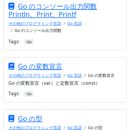
Go のコンソール出力関数
Println、Print、Printf
その他のプログラミング言語
Go 言語
Go のコンソール出力関数
Tags:
Go
Go の変数宣言
その他のプログラミング言語
Go 言語
Go の変数宣言
Go の変数宣言（var）と定数宣言（const）
Tags:
Go
Go の型
その他のプログラミング言語
Go 言語
Go の型