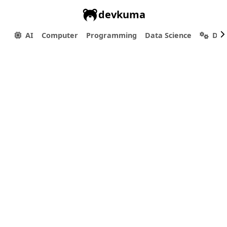
devkuma
AI
Computer
Programming
Data Science
Dev